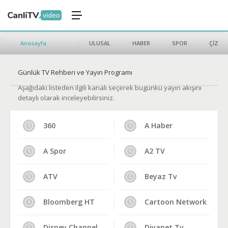
Anasayfa
ULUSAL
HABER
SPOR
ÇİZGİ 
Günlük TV Rehberi ve Yayın Programı
Aşağıdaki listeden ilgili kanalı seçerek bugünkü yayın akışını
detaylı olarak inceleyebilirsiniz.
360
A Haber
A Spor
A2 TV
ATV
Beyaz Tv
Bloomberg HT
Cartoon Network
Disney Channel
Diyanet Tv