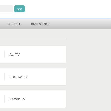
BELGESEL
DİZİ EĞLENCE
Az TV
CBC Az TV
Xezer TV