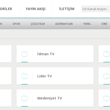
ORİLER
YAYIN AKIŞI
İLETİŞİM
ER
SPOR
ÇİZGİ FİLM
AZERBAYCAN
YEREL
DİNİ
İdman TV
Lider TV
Medeniyet TV