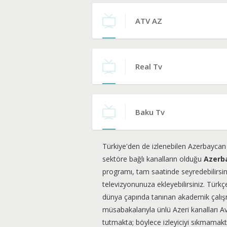
ATV AZ
Real Tv
Baku Tv
Türkiye'den de izlenebilen Azerbaycan 
sektöre bağlı kanalların olduğu
Azerba
programı, tam saatinde seyredebilirsini
televizyonunuza ekleyebilirsiniz. Türkç
dünya çapında tanınan akademik çalışma
müsabakalarıyla ünlü Azeri kanalları Av
tutmakta; böylece izleyiciyi sıkmamak