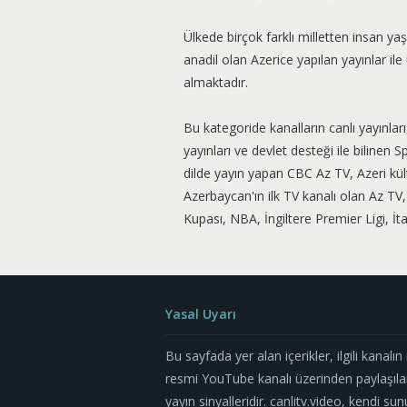
Ülkede birçok farklı milletten insan yaş
anadil olan Azerice yapılan yayınlar i
almaktadır.
Bu kategoride kanalların canlı yayınları
yayınları ve devlet desteği ile bilinen 
dilde yayın yapan CBC Az TV, Azeri kül
Azerbaycan'ın ilk TV kanalı olan Az 
Kupası, NBA, İngiltere Premier Ligi, İt
Yasal Uyarı
Bu sayfada yer alan içerikler, ilgili kanalı
resmi YouTube kanalı üzerinden paylaşıla
yayın sinyalleridir. canlitv.video, kendi su