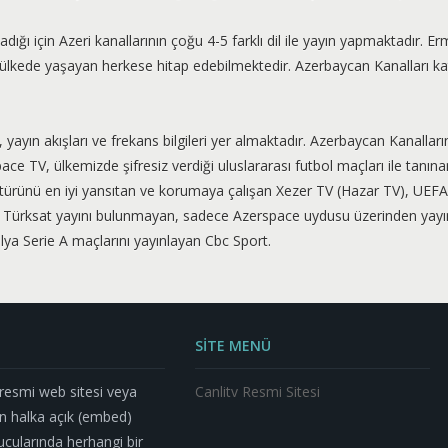
adığı için Azeri kanallarının çoğu 4-5 farklı dil ile yayın yapmaktadır. E
le ülkede yaşayan herkese hitap edebilmektedir. Azerbaycan Kanalları k
, yayın akışları ve frekans bilgileri yer almaktadır. Azerbaycan Kanalları
Space TV, ülkemizde şifresiz verdiği uluslararası futbol maçları ile tanı
türünü en iyi yansıtan ve korumaya çalışan Xezer TV (Hazar TV), UEFA m
TV, Türksat yayını bulunmayan, sadece Azerspace uydusu üzerinden yay
alya Serie A maçlarını yayınlayan Cbc Sport.
SİTE MENÜ
n resmi web sitesi veya
Canlitv Resmi Sitesi
n halka açık (embed)
nucularında herhangi bir