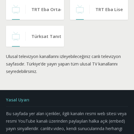
TRT Eba Ortaokul
TRT Eba Lise
Türksat Tanıtım
Ulusal televizyon kanallarını izleyebileceğiniz canlı televizyon
sayfasıdır. Türkiye’de yayın yapan tüm ulusal TV kanallarını
seyredebilirsiniz.
Yasal Uyarı
Bu sayfada yer alan içerikler, ilgili kanalın resmi web sitesi veya
resmi YouTube kanalı üzerinden paylaşılan halka açık (embed)
yayın sinyalleridir. canlitv.video, kendi sunucularında herhangi