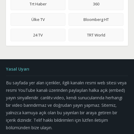
Trt Haber
360
Ülke TV
Bloomberg HT
24 TV
TRT World
Yasal Uyarı
Bu sayfada yer alan içerikler, ilgili kanalın resmi web sitesi veya
resmi YouTube kanalı üzerinden paylaşılan halka açık (embed)
yayın sinyalleridir. canlitv.video, kendi sunucularında herhangi
bir video barındırmaz ve doğrudan yayın yapmaz. Sitemiz,
yalnızca kamuya açık olan bu yayınları bir araya getiren bir
içerik dizinidir. Telif hakkı bildirimleri için lütfen iletişim
bölümünden bize ulaşın.