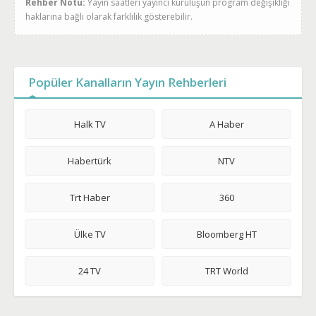
Rehber Notu:
Yayın saatleri yayıncı kuruluşun program değişikliği
haklarına bağlı olarak farklılık gösterebilir.
Popüler Kanalların Yayın Rehberleri
Halk TV
A Haber
Habertürk
NTV
Trt Haber
360
Ülke TV
Bloomberg HT
24 TV
TRT World