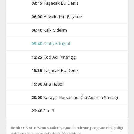
03:15
Taşacak Bu Deniz
06:00
Hayallerinin Peşinde
06:40
Kalk Gidelim
09:40
Diriliş Ertuğrul
12:25
Kod Adı Kırlangıç
15:35
Taşacak Bu Deniz
19:00
Ana Haber
20:00
Karayip Korsanları: Ölü Adamın Sandığı
22:40
3'te 3
Rehber Notu:
Yayın saatleri yayıncı kuruluşun program değişikliği
haklarına bağlı olarak farklılık gösterebilir.