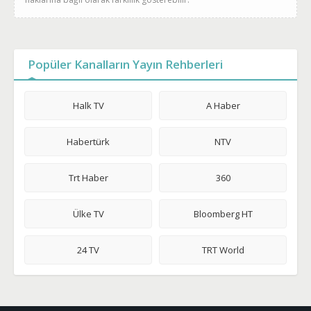
Popüler Kanalların Yayın Rehberleri
Halk TV
A Haber
Habertürk
NTV
Trt Haber
360
Ülke TV
Bloomberg HT
24 TV
TRT World