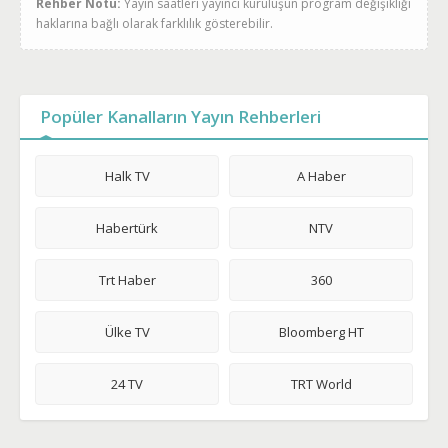
Rehber Notu:
Yayın saatleri yayıncı kuruluşun program değişikliği
haklarına bağlı olarak farklılık gösterebilir.
Popüler Kanalların Yayın Rehberleri
Halk TV
A Haber
Habertürk
NTV
Trt Haber
360
Ülke TV
Bloomberg HT
24 TV
TRT World