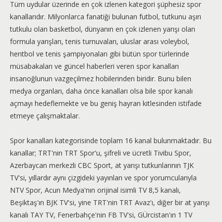
Tüm uydular üzerinde en çok izlenen kategori şüphesiz spor
kanallarıdır. Milyonlarca fanatiği bulunan futbol, tutkunu aşırı
tutkulu olan basketbol, dünyanın en çok izlenen yarışı olan
formula yarışları, tenis turnuvaları, uluslar arası voleybol,
hentbol ve tenis şampiyonaları gibi bütün spor türlerinde
müsabakaları ve güncel haberleri veren spor kanalları
insanoğlunun vazgeçilmez hobilerinden biridir. Bunu bilen
medya organları, daha önce kanalları olsa bile spor kanalı
açmayı hedeflemekte ve bu geniş hayran kitlesinden istifade
etmeye çalışmaktalar.
Spor kanalları kategorisinde toplam 16 kanal bulunmaktadır. Bu
kanallar; TRT'nin TRT Spor'u, şifreli ve ücretli Tivibu Spor,
Azerbaycan merkezli CBC Sport, at yarışı tutkunlarının TJK
TV'si, yıllardır aynı çizgideki yayınları ve spor yorumcularıyla
NTV Spor, Acun Medya'nın orijinal isimli TV 8,5 kanalı,
Beşiktaş'ın BJK TV'si, yine TRT'nin TRT Avaz'ı, diğer bir at yarışı
kanalı TAY TV, Fenerbahçe'nin FB TV'si, GÜrcistan'ın 1 TV