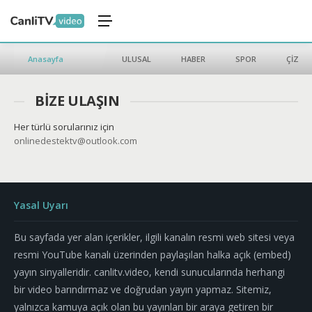
Anasayfa
ULUSAL
HABER
SPOR
ÇİZGİ 
BİZE ULAŞIN
Her türlü sorularınız için
onlinedestektv@outlook.com
Yasal Uyarı
Bu sayfada yer alan içerikler, ilgili kanalın resmi web sitesi veya
resmi YouTube kanalı üzerinden paylaşılan halka açık (embed)
yayın sinyalleridir. canlitv.video, kendi sunucularında herhangi
bir video barındırmaz ve doğrudan yayın yapmaz. Sitemiz,
yalnızca kamuya açık olan bu yayınları bir araya getiren bir