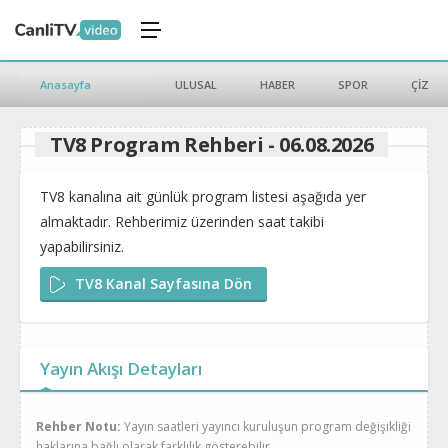
Anasayfa
ULUSAL
HABER
SPOR
ÇİZGİ 
TV8 Program Rehberi - 06.08.2026
TV8 kanalına ait günlük program listesi aşağıda yer
almaktadır. Rehberimiz üzerinden saat takibi
yapabilirsiniz.
TV8 Kanal Sayfasına Dön
Yayın Akışı Detayları
Rehber Notu:
Yayın saatleri yayıncı kuruluşun program değişikliği
haklarına bağlı olarak farklılık gösterebilir.