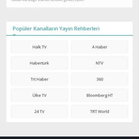
Popüler Kanalların Yayın Rehberleri
Halk TV
A Haber
Habertürk
NTV
Trt Haber
360
Ülke TV
Bloomberg HT
24 TV
TRT World