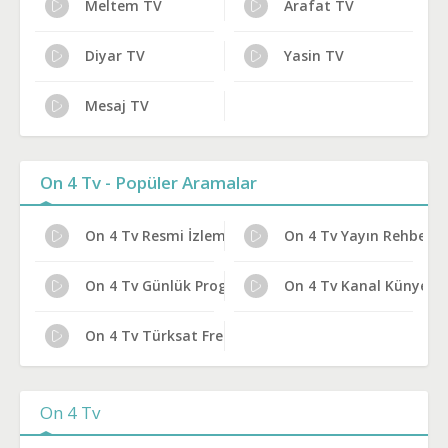
Meltem TV
Arafat TV
Diyar TV
Yasin TV
Mesaj TV
On 4 Tv - Popüler Aramalar
On 4 Tv Resmi İzleme Yolları
On 4 Tv Yayın Rehberi
On 4 Tv Günlük Program Akışı
On 4 Tv Kanal Künyesi
On 4 Tv Türksat Frekans Bilgileri
On 4 Tv