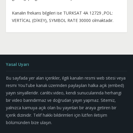
Kanalın frekans bilgileri ise TURKSAT 4A 12729 ,POL:
VERTİCAL (DİKEY), SYMBOL RATE 30000 olmaktadır.
Yasal Uyarı
Bu sayfada yer alan içerikler, ilgili kanalın resmi web sitesi veya
resmi YouTube kanalı üzerinden paylaşılan halka açık (embed)
yayın sinyalleridir. canlitv.video, kendi sunucularında herhangi
bir video barındırmaz ve doğrudan yayın yapmaz. Sitemiz,
yalnızca kamuya açık olan bu yayınları bir araya getiren bir
içerik dizinidir. Telif hakkı bildirimleri için lütfen iletişim
bölümünden bize ulaşın.