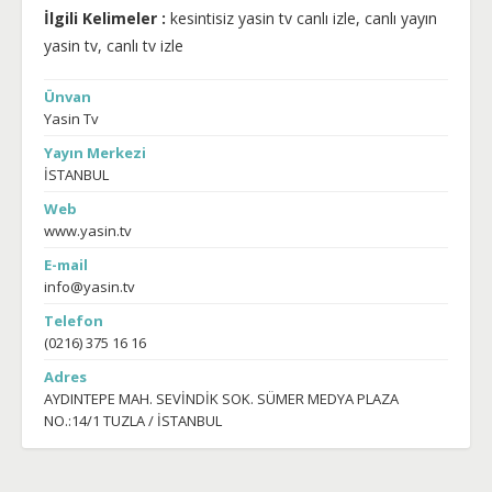
İlgili Kelimeler :
kesintisiz yasin tv canlı izle, canlı yayın
yasin tv, canlı tv izle
Ünvan
Yasin Tv
Yayın Merkezi
İSTANBUL
Web
www.yasin.tv
E-mail
info@yasin.tv
Telefon
(0216) 375 16 16
Adres
AYDINTEPE MAH. SEVİNDİK SOK. SÜMER MEDYA PLAZA
NO.:14/1 TUZLA / İSTANBUL