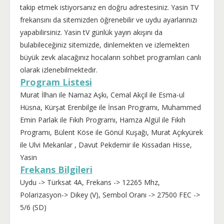
takip etmek istiyorsanız en doğru adrestesiniz. Yasin TV
frekansını da sitemizden öğrenebilir ve uydu ayarlarınızı
yapabilirsiniz. Yasin tV günlük yayın akışını da
bulabileceğiniz sitemizde, dinlemekten ve izlemekten
büyük zevk alacağınız hocaların sohbet programları canlı
olarak izlenebilmektedir.
Program Listesi
Murat İlhan ile Namaz Aşkı, Cemal Akçil ile Esma-ul
Hüsna, Kürşat Erenbilge ile İnsan Programı, Muhammed
Emin Parlak ile Fıkıh Programı, Hamza Algül ile Fıkıh
Programı, Bülent Köse ile Gönül Kuşağı, Murat Açıkyürek
ile Ulvi Mekanlar , Davut Pekdemir ile Kıssadan Hisse,
Yasin
Frekans Bilgileri
Uydu -> Türksat 4A, Frekans -> 12265 Mhz,
Polarizasyon-> Dikey (V), Sembol Oranı -> 27500 FEC ->
5/6 (SD)