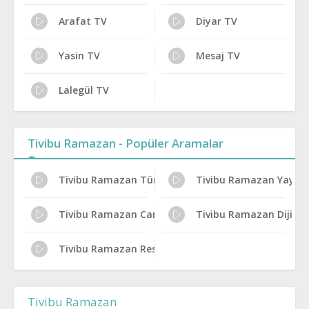
Arafat TV
Diyar TV
Yasin TV
Mesaj TV
Lalegül TV
Tivibu Ramazan - Popüler Aramalar
Tivibu Ramazan Türksat Frekans Bilgileri
Tivibu Ramazan Yayın 
Tivibu Ramazan Canlı Yayın Bilgileri
Tivibu Ramazan Dijital
Tivibu Ramazan Resmi İzleme Yolları
Tivibu Ramazan