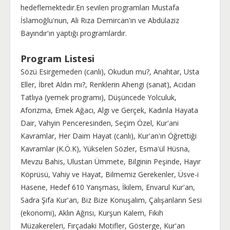
hedeflemektedir.En sevilen programları Mustafa
İslamoğlu'nun, Ali Rıza Demircan'ın ve Abdülaziz
Bayındır'ın yaptığı programlardır.
Program Listesi
Sözü Esirgemeden (canlı), Okudun mu?, Anahtar, Usta
Eller, İbret Aldın mı?, Renklerin Ahengi (sanat), Acıdan
Tatlıya (yemek programı), Düşüncede Yolculuk,
Aforizma, Emek Ağacı, Algı ve Gerçek, Kadınla Hayata
Dair, Vahyin Penceresinden, Seçim Özel, Kur'ani
Kavramlar, Her Daim Hayat (canlı), Kur'an'ın Öğrettiği
Kavramlar (K.Ö.K), Yükselen Sözler, Esma'ül Hüsna,
Mevzu Bahis, Ulustan Ümmete, Bilginin Peşinde, Hayır
Köprüsü, Vahiy ve Hayat, Bilmemiz Gerekenler, Üsve-i
Hasene, Hedef 610 Yarışması, İkilem, Envarul Kur'an,
Sadra Şifa Kur'an, Biz Bize Konuşalım, Çalışanların Sesi
(ekonomi), Aklın Ağrısı, Kurşun Kalem, Fıkıh
Müzakereleri, Fırçadaki Motifler, Gösterge, Kur'an