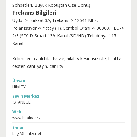
Sohbetleri, Büyük Kopuştan Öze Dönüş
Frekans Bilgileri
Uydu -> Türksat 3A, Frekans -> 12641 Mhz,
Polarizasyon-> Yatay (H), Sembol Oranı -> 30000, FEC ->
2/3 (SD) D-Smart 139. Kanal (SD/HD) Teledünya 115.
Kanal
Kelimeler : canlı hilal tv izle, hilal tv kesintisiz izle, hilal tv
cepten canlı yayın, canlı tv
Ünvan
Hilal TV
Yayın Merkezi
İSTANBUL
Web
www.hilaltv.org
E-mail
bilgi@hilaltv.net