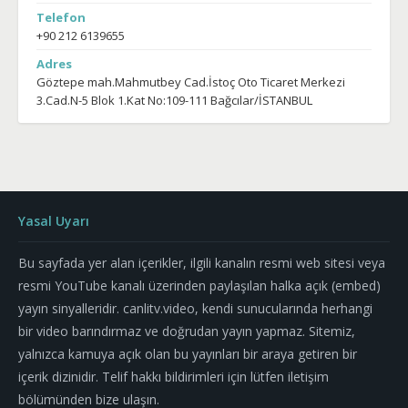
Telefon
+90 212 6139655
Adres
Göztepe mah.Mahmutbey Cad.İstoç Oto Ticaret Merkezi
3.Cad.N-5 Blok 1.Kat No:109-111 Bağcılar/İSTANBUL
Yasal Uyarı
Bu sayfada yer alan içerikler, ilgili kanalın resmi web sitesi veya
resmi YouTube kanalı üzerinden paylaşılan halka açık (embed)
yayın sinyalleridir. canlitv.video, kendi sunucularında herhangi
bir video barındırmaz ve doğrudan yayın yapmaz. Sitemiz,
yalnızca kamuya açık olan bu yayınları bir araya getiren bir
içerik dizinidir. Telif hakkı bildirimleri için lütfen iletişim
bölümünden bize ulaşın.