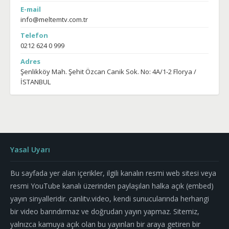
E-mail
info@meltemtv.com.tr
Telefon
0212 624 0 999
Adres
Şenlikköy Mah. Şehit Özcan Canik Sok. No: 4A/1-2 Florya /
İSTANBUL
Yasal Uyarı
Bu sayfada yer alan içerikler, ilgili kanalın resmi web sitesi veya
resmi YouTube kanalı üzerinden paylaşılan halka açık (embed)
yayın sinyalleridir. canlitv.video, kendi sunucularında herhangi
bir video barındırmaz ve doğrudan yayın yapmaz. Sitemiz,
yalnızca kamuya açık olan bu yayınları bir araya getiren bir