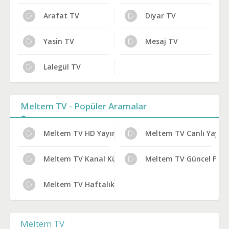
Arafat TV
Diyar TV
Yasin TV
Mesaj TV
Lalegül TV
Meltem TV - Popüler Aramalar
Meltem TV HD Yayın Ayarları
Meltem TV Canlı Yayın B
Meltem TV Kanal Künyesi
Meltem TV Güncel Frek
Meltem TV Haftalık Yayın Planı
Meltem TV