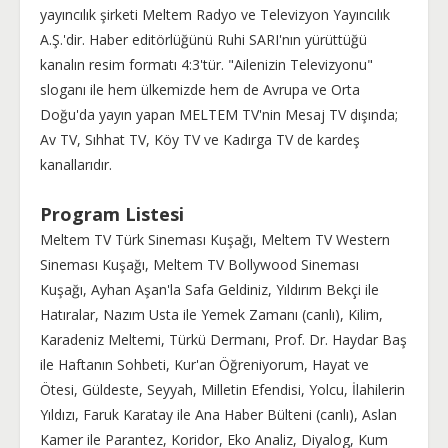
yayıncılık şirketi Meltem Radyo ve Televizyon Yayıncılık
A.Ş.'dir. Haber editörlüğünü Ruhi SARI'nın yürüttüğü
kanalın resim formatı 4:3'tür. "Ailenizin Televizyonu"
sloganı ile hem ülkemizde hem de Avrupa ve Orta
Doğu'da yayın yapan MELTEM TV'nin Mesaj TV dışında;
Av TV, Sıhhat TV, Köy TV ve Kadırga TV de kardeş
kanallarıdır.
Program Listesi
Meltem TV Türk Sineması Kuşağı, Meltem TV Western
Sineması Kuşağı, Meltem TV Bollywood Sineması
Kuşağı, Ayhan Aşan'la Safa Geldiniz, Yıldırım Bekçi ile
Hatıralar, Nazım Usta ile Yemek Zamanı (canlı), Kilim,
Karadeniz Meltemi, Türkü Dermanı, Prof. Dr. Haydar Baş
ile Haftanın Sohbeti, Kur'an Öğreniyorum, Hayat ve
Ötesi, Güldeste, Seyyah, Milletin Efendisi, Yolcu, İlahilerin
Yıldızı, Faruk Karatay ile Ana Haber Bülteni (canlı), Aslan
Kamer ile Parantez, Koridor, Eko Analiz, Diyalog, Kum