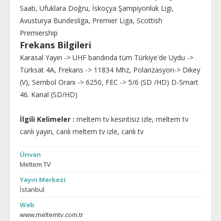
Saati, Ufuklara Doğru, İskoçya Şampiyonluk Ligi,
Avusturya Bundesliga, Premier Liga, Scottish
Premiership
Frekans Bilgileri
Karasal Yayın -> UHF bandında tüm Türkiye'de Uydu ->
Türksat 4A, Frekans -> 11834 Mhz, Polarizasyon-> Dikey
(V), Sembol Oranı -> 6250, FEC -> 5/6 (SD /HD) D-Smart
46. Kanal (SD/HD)
İlgili Kelimeler :
meltem tv kesintisiz izle, meltem tv
canlı yayın, canlı meltem tv izle, canlı tv
Ünvan
Meltem TV
Yayın Merkezi
İstanbul
Web
www.meltemtv.com.tr