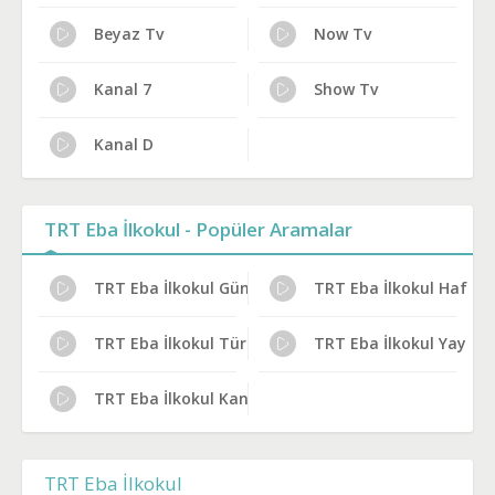
Beyaz Tv
Now Tv
Kanal 7
Show Tv
Kanal D
TRT Eba İlkokul - Popüler Aramalar
TRT Eba İlkokul Günlük Program Akışı
TRT Eba İlkokul Haftalı
TRT Eba İlkokul Türksat Frekans Bilgileri
TRT Eba İlkokul Yayın 
TRT Eba İlkokul Kanal Sahibi Kim?
TRT Eba İlkokul