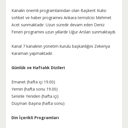
Kanalın önemli programlarından olan Başkent Kulisi
sohbet ve haber programını Ankara temsilcisi Mehmet
Acet sunmaktadır. Uzun süredir devam eden Deniz
Feneri programını uzun yıllardır Uğur Arslan sunmaktaydı.
Kanal 7 kanalının yönetim kurulu başkanlığını Zekeriya
Karaman yapmaktadır.
Günlük ve Haftalık Dizileri
Emanet (hafta içi 19.00)
Yemin (hafta sonu 19.00)
Seninle Yeniden (hafta içi)
Düşman Başına (hafta sonu)
Din İçerikli Programları