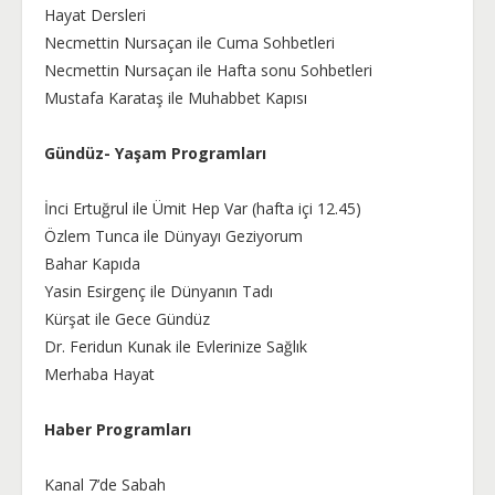
Hayat Dersleri
Necmettin Nursaçan ile Cuma Sohbetleri
Necmettin Nursaçan ile Hafta sonu Sohbetleri
Mustafa Karataş ile Muhabbet Kapısı
Gündüz- Yaşam Programları
İnci Ertuğrul ile Ümit Hep Var (hafta içi 12.45)
Özlem Tunca ile Dünyayı Geziyorum
Bahar Kapıda
Yasin Esirgenç ile Dünyanın Tadı
Kürşat ile Gece Gündüz
Dr. Feridun Kunak ile Evlerinize Sağlık
Merhaba Hayat
Haber Programları
Kanal 7’de Sabah