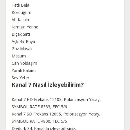
Tatlı Bela
Kördüğüm
Ah Kalbim
İkimizin Yerine
Bıçak Sırtı
Aşk Bir Rüya
Güz Masalı
Masum
Can Yoldaşım
Yaralı Kalbim
Sev Yeter
Kanal 7 Nasıl İzleyebilirim?
Kanal 7 HD Frekans 12103, Polarizasyon Yatay,
SYMBOL RATE 8333, FEC 5/6
Kanal 7 SD Frekans 12095, Polorizazyon Yatay,
SYMBOL RATE 4800, FEC 5/6
Digiturk 34. Kanalda izleyebilirsiniz.