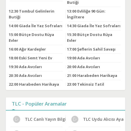
Butiği
12:30
Tombul Gelinlerin
13:00
Evliliğe 90 Gün:
Butiği
İngiltere
14:00
Giada İle Yaz Sofraları
14:30
Giada İle Yaz Sofraları
15:00
Bütçe Dostu Rüya
15:30
Bütçe Dostu Rüya
Evler
Evler
16:00
Ağır Kardeşler
17:00
Şeflerin Sahil Savaşı
18:00
Eski Semt Yeni Ev
19:00
Ada Avcıları
19:30
Ada Avcıları
20:00
Ada Avcıları
20:30
Ada Avcıları
21:00
Harabeden Harikaya
22:00
Harabeden Harikaya
23:00
Tekinsiz Tatil
TLC - Popüler Aramalar
TLC Canlı Yayın Bilgileri
TLC Uydu Alıcısı Ayarlar