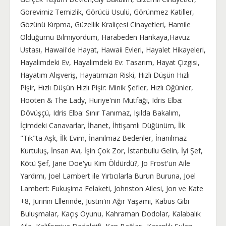
Görevimiz Temizlik, Görücü Usulü, Görünmez Katiller,
Gözünü Kırpma, Güzellik Kraliçesi Cinayetleri, Hamile
Olduğumu Bilmiyordum, Harabeden Harikaya,Havuz
Ustası, Hawaii'de Hayat, Hawaii Evleri, Hayalet Hikayeleri,
Hayalimdeki Ev, Hayalimdeki Ev: Tasarım, Hayat Çizgisi,
Hayatım Alışveriş, Hayatımızın Riski, Hızlı Düşün Hızlı
Pişir, Hızlı Düşün Hızlı Pişir: Minik Şefler, Hızlı Öğünler,
Hooten & The Lady, Huriye'nin Mutfağı, Idris Elba:
Dövüşçü, Idris Elba: Sınır Tanımaz, Işılda Bakalım,
İçimdeki Canavarlar, İhanet, İhtişamlı Düğünüm, İlk
"Tık"ta Aşk, İlk Evim, İnanılmaz Bedenler, İnanılmaz
Kurtuluş, İnsan Avı, İşin Çok Zor, İstanbullu Gelin, İyi Şef,
Kötü Şef, Jane Doe'yu Kim Öldürdü?, Jo Frost'un Aile
Yardımı, Joel Lambert ile Yırtıcılarla Burun Buruna, Joel
Lambert: Fukuşima Felaketi, Johnston Ailesi, Jon ve Kate
+8, Jürinin Ellerinde, Justin'in Ağır Yaşamı, Kabus Gibi
Buluşmalar, Kaçış Oyunu, Kahraman Dodolar, Kalabalık