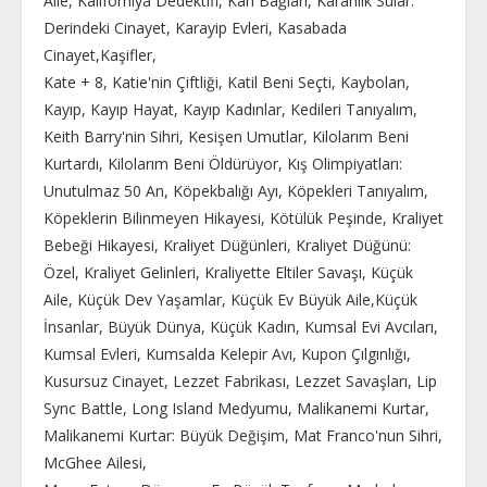
Aile, Kaliforniya Dedektifi, Kan Bağları, Karanlık Sular:
Derindeki Cinayet, Karayip Evleri, Kasabada
Cinayet,Kaşifler,
Kate + 8, Katie'nin Çiftliği, Katil Beni Seçti, Kaybolan,
Kayıp, Kayıp Hayat, Kayıp Kadınlar, Kedileri Tanıyalım,
Keith Barry'nin Sihri, Kesişen Umutlar, Kilolarım Beni
Kurtardı, Kilolarım Beni Öldürüyor, Kış Olimpiyatları:
Unutulmaz 50 An, Köpekbalığı Ayı, Köpekleri Tanıyalım,
Köpeklerin Bilinmeyen Hikayesi, Kötülük Peşinde, Kraliyet
Bebeği Hikayesi, Kraliyet Düğünleri, Kraliyet Düğünü:
Özel, Kraliyet Gelinleri, Kraliyette Eltiler Savaşı, Küçük
Aile, Küçük Dev Yaşamlar, Küçük Ev Büyük Aile,Küçük
İnsanlar, Büyük Dünya, Küçük Kadın, Kumsal Evi Avcıları,
Kumsal Evleri, Kumsalda Kelepir Avı, Kupon Çılgınlığı,
Kusursuz Cinayet, Lezzet Fabrikası, Lezzet Savaşları, Lip
Sync Battle, Long Island Medyumu, Malikanemi Kurtar,
Malikanemi Kurtar: Büyük Değişim, Mat Franco'nun Sihri,
McGhee Ailesi,