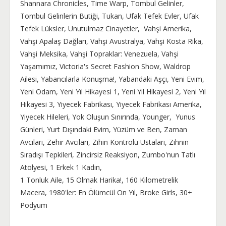
Shannara Chronicles, Time Warp, Tombul Gelinler,
Tombul Gelinlerin Butiği, Tukan, Ufak Tefek Evler, Ufak
Tefek Lüksler, Unutulmaz Cinayetler, Vahşi Amerika,
Vahşi Apalaş Dağları, Vahşi Avustralya, Vahşi Kosta Rika,
Vahşi Meksika, Vahşi Topraklar: Venezuela, Vahşi
Yaşamımız, Victoria's Secret Fashion Show, Waldrop
Ailesi, Yabancılarla Konuşma!, Yabandaki Aşçı, Yeni Evim,
Yeni Odam, Yeni Yıl Hikayesi 1, Yeni Yıl Hikayesi 2, Yeni Yıl
Hikayesi 3, Yiyecek Fabrikası, Yiyecek Fabrikası Amerika,
Yiyecek Hileleri, Yok Oluşun Sınırında, Younger, Yunus
Günleri, Yurt Dışındaki Evim, Yüzüm ve Ben, Zaman
Avcıları, Zehir Avcıları, Zihin Kontrolü Ustaları, Zihnin
Sıradışı Tepkileri, Zincirsiz Reaksiyon, Zumbo'nun Tatlı
Atölyesi, 1 Erkek 1 Kadın,
1 Tonluk Aile, 15 Olmak Harika!, 160 Kilometrelik
Macera, 1980'ler: En Ölümcül On Yıl, Broke Girls, 30+
Podyum