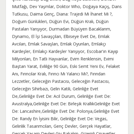
Mutfağı, Dev Yaşmlar, Doktor Who, Doğaya Kaçış, Dans
Tutkusu, Daima Genç, Diana: Trajedi Mi İhanet Mi ?,
Doğum Günlükleri, Düğün Evi, Düğün Kralı, Düğün
Pastaları Yarışıyor, Durmadan Büyüyen Bacaklarım,
Dynamo, El İşi Savaşçıları, Elbiseye Evet De, Emlak
Avcıları, Emlak Savaşları, Emlak Oyunları, Emlakçı
Kardeşler, Emlakçı Kardeşler Yarışıyor, Escobar'ın Kayıp
Milyonları, En Tatlı Hayvanlar, Evim Renklensin, Evimi
Baştan Yarat, Evliliğe 90 Gün, Eski Semt Yeni Ev, Felaket
Anı, Fırıncılar Kralı, Fırıncı Mı Yalancı Mı?, Fırından
Lezzetler, Geleceğin Pastacısı, Geleceğin Pastacısı,
Geleceğin Sihirbazı, Gelin Katili, Gelinliğe Evet
De,Gelinliğe Evet De: Acil Durum, Gelinliğe Evet De:
Avustralya,Gelinliğe Evet De: Birleşik KrallıkGelinliğe Evet
De: Lancashire,Gelinliğe Evet De: Polonya,Gelinliğe Evet
De: Randy En İyisini Bilir, Gelinliğe Evet De: Vegas,
Gelinlik Tasarımcıları, Genç Devler, Gerçek Hayatlar,
Gerçek Yaşam Devleri,Giy Bakalım, Gizemli Cinayetler,