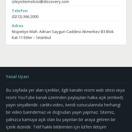
izleyicitemsilcisi@discovery.com
Telefon
(0212) 366 2000
Adres
Nispetiye Mah. Adnan Saygun Caddesi Akmerkez B3 Blok
Kat 11 Etiler – İstanbul
Yasal Uyarı
Bu sayfada yer alan içerikler, ilgili kanalın resmi web sitesi veya
resmi YouTube kanalı üzerinden paylaşılan halka açık (embed)
yayın sinyalleridir. canlitv.video, kendi sunucularında herhangi
bir video barındırmaz ve doğrudan yayın yapmaz. Sitemiz,
yalnızca kamuya açık olan bu yayınları bir araya getiren bir
içerik dizinidir. Telif hakkı bildirimleri için lütfen iletişim