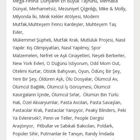
Mega-Fırtına: Dünyanın En Büyük Tayfunu, Merhaba
Dünya!, Merhametsiz, Mezuniyet Çılgınlığı, Mike & Molly,
Milyonda İki, Minik Kekler Atölyesi, Modern
Mutfak,Muhteşem Fırıncı Kardeşler, Muhteşem Taş
Evler,
Mükemmel Şüpheli, Mutfak Kralı, Mutluluk Projesi, Nasıl
Yapılır: Kış Olimpiyatları, Nasıl Yapılmış: Spor
Malzemeleri, Nefret ve Aşk Cinayetleri, Neşeli Berberler,
New York Evleri, O Düğünü İstiyorum, Odd Mom Out,
Otelimi Kurtar, Otistik Bahçıvan, Oyun, Ödünç Bir Şey,
Yeni Bir Şey, Öldüren Aşk, Ölü Dosyalar, Ölümcül Av,
Ölümcül Bağlılık, Ölümcül İş Görüşmesi, Ölümcül
Kasırgaların İçinde, Ölümcül Sırlar, Ölümün Bin Türlü
Hali, Özel Akvaryumlar, Pasta Avcıları, Pasta Savaşları,
Pastacılar Kralı, Pastacılar Yarışıyor, Peaky Blinders, Peki
Ya Evlenirsek?, Penn ve Teller, People Dergisi
Araştırıyor, Pitbullar ve Sabıkalı Bakıcıları, Poldark,
Popüler Sihir, Putmanlar ile Tanışın, Randy İmdada