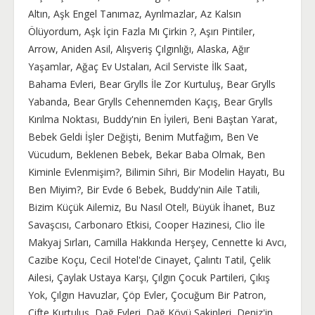
Altın, Aşk Engel Tanımaz, Ayrılmazlar, Az Kalsın
Ölüyordum, Aşk İçin Fazla Mı Çirkin ?, Aşırı Pintiler,
Arrow, Aniden Asil, Alışveriş Çılgınlığı, Alaska, Ağır
Yaşamlar, Ağaç Ev Ustaları, Acil Serviste İlk Saat,
Bahama Evleri, Bear Grylls İle Zor Kurtuluş, Bear Grylls
Yabanda, Bear Grylls Cehennemden Kaçış, Bear Grylls
Kırılma Noktası, Buddy'nin En İyileri, Beni Baştan Yarat,
Bebek Geldi İşler Değişti, Benim Mutfağım, Ben Ve
Vücudum, Beklenen Bebek, Bekar Baba Olmak, Ben
Kiminle Evlenmişim?, Bilimin Sihri, Bir Modelin Hayatı, Bu
Ben Miyim?, Bir Evde 6 Bebek, Buddy'nin Aile Tatili,
Bizim Küçük Ailemiz, Bu Nasıl Otel!, Büyük İhanet, Buz
Savaşcısı, Carbonaro Etkisi, Cooper Hazinesi, Clio İle
Makyaj Sırları, Camilla Hakkında Herşey, Cennette ki Avcı,
Cazibe Koçu, Cecil Hotel'de Cinayet, Çalıntı Tatil, Çelik
Ailesi, Çaylak Ustaya Karşı, Çılgın Çocuk Partileri, Çıkış
Yok, Çılgın Havuzlar, Çöp Evler, Çocuğum Bir Patron,
Çifte Kurtuluş, Dağ Evleri, Dağ Köyü Sakinleri, Deniz'in