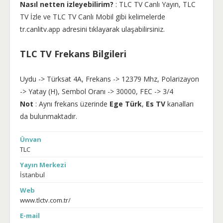
Nasıl netten izleyebilirim?
: TLC TV Canlı Yayın, TLC
TV İzle ve TLC TV Canlı Mobil gibi kelimelerde
tr.canlitv.app adresini tıklayarak ulaşabilirsiniz.
TLC TV Frekans Bilgileri
Uydu -> Türksat 4A, Frekans -> 12379 Mhz, Polarizayon
-> Yatay (H), Sembol Oranı -> 30000, FEC -> 3/4
Not
: Aynı frekans üzerinde
Ege Türk
,
Es TV
kanalları
da bulunmaktadır.
Ünvan
TLC
Yayın Merkezi
İstanbul
Web
www.tlctv.com.tr/
E-mail