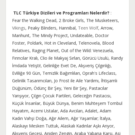
TLC Türkiye Dizileri ve Programları Nelerdir?
:
Fear the Walking Dead, 2 Broke Girls, The Musketeers,
Vikings
, Peaky Blinders, Hannibal,
Teen Wolf
, Arrow,
Manhunt, The Mindy Project, Undateable, Doctor
Foster, Poldark, Hot in Cleveland, Telenovela, Blood
Relatives, Raging Planet, Out of the Wild: Venezuela,
Fırıncılar Kralı, Clio ile Makyaj Sırları, Görücü Usulü, Randy
İmdada Yetişti!, Gelinliğe Evet De, Alışveriş Çılgınlığı,
Evliliğe 90 Gün, Temizlik Bağımlıları, Oprah's Lifeclass,
Gelinlik Tasarımcıları, Jo Frost ile Aile Yardımı, İhtişamlı
Düğünüm, Ödünç Bir Şey, Yeni Bir Şey, Pastacılar
Yarışıyor, Çılgın Çocuk Partileri, Geleceğin Pastacısı,
Küçük İnsanlar, Büyük Dünya, Benim Muhteşem Tombul
Hayatım, Acemi Ustalar, Ada Avcıları, Adalet, Adam
Kadın Vahşi Doğa, Ağır Ailem, Ağır Yaşamlar; İtalya,
Alaskayı Mesken Tuttuk, Alaskalı Kadınlar Aşkı Arıyor,
Alışveriş Gecesi, Aniden Zengin, Araba Yabana Karşı, Asi