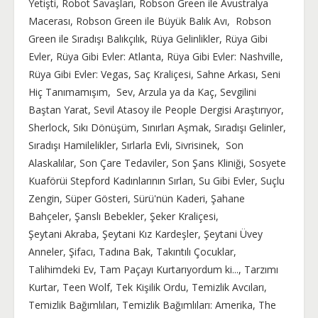
Yetişti, Robot Savaşları, Robson Green ile Avustralya
Macerası, Robson Green ile Büyük Balık Avı, Robson
Green ile Sıradışı Balıkçılık, Rüya Gelinlikler, Rüya Gibi
Evler, Rüya Gibi Evler: Atlanta, Rüya Gibi Evler: Nashville,
Rüya Gibi Evler: Vegas, Saç Kraliçesi, Sahne Arkası, Seni
Hiç Tanımamışım, Sev, Arzula ya da Kaç, Sevgilini
Baştan Yarat, Sevil Atasoy ile People Dergisi Araştırıyor,
Sherlock, Sıkı Dönüşüm, Sınırları Aşmak, Sıradışı Gelinler,
Sıradışı Hamilelikler, Sırlarla Evli, Sivrisinek, Son
Alaskalılar, Son Çare Tedaviler, Son Şans Kliniği, Sosyete
Kuaförüi Stepford Kadınlarının Sırları, Su Gibi Evler, Suçlu
Zengin, Süper Gösteri, Sürü'nün Kaderi, Şahane
Bahçeler, Şanslı Bebekler, Şeker Kraliçesi,
Şeytani Akraba, Şeytani Kız Kardeşler, Şeytani Üvey
Anneler, Şifacı, Tadına Bak, Takıntılı Çocuklar,
Talihimdeki Ev, Tam Paçayı Kurtarıyordum ki..., Tarzımı
Kurtar, Teen Wolf, Tek Kişilik Ordu, Temizlik Avcıları,
Temizlik Bağımlıları, Temizlik Bağımlıları: Amerika, The