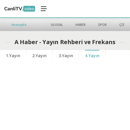
Anasayfa
ULUSAL
HABER
SPOR
ÇİZGİ 
A Haber - Yayın Rehberi ve Frekans
1.Yayın
2.Yayın
3.Yayın
4.Yayın