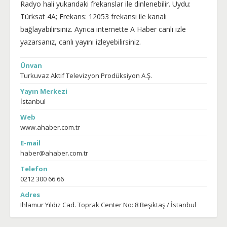
Radyo hali yukarıdaki frekanslar ile dinlenebilir. Uydu:
Türksat 4A; Frekans: 12053 frekansı ile kanalı
bağlayabilirsiniz. Ayrıca internette A Haber canlı izle
yazarsanız, canlı yayını izleyebilirsiniz.
Ünvan
Turkuvaz Aktif Televizyon Prodüksiyon A.Ş.
Yayın Merkezi
İstanbul
Web
www.ahaber.com.tr
E-mail
haber@ahaber.com.tr
Telefon
0212 300 66 66
Adres
Ihlamur Yıldız Cad. Toprak Center No: 8 Beşiktaş / İstanbul