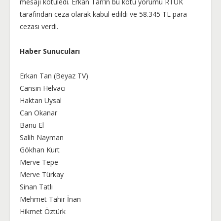
mesajı kötüledi. Erkan Tan’ın bu kötü yorumu RTÜK
tarafından ceza olarak kabul edildi ve 58.345 TL para
cezası verdi.
Haber Sunucuları
Erkan Tan (Beyaz TV)
Cansın Helvacı
Haktan Uysal
Can Okanar
Banu El
Salih Nayman
Gökhan Kurt
Merve Tepe
Merve Türkay
Sinan Tatlı
Mehmet Tahir İnan
Hikmet Öztürk