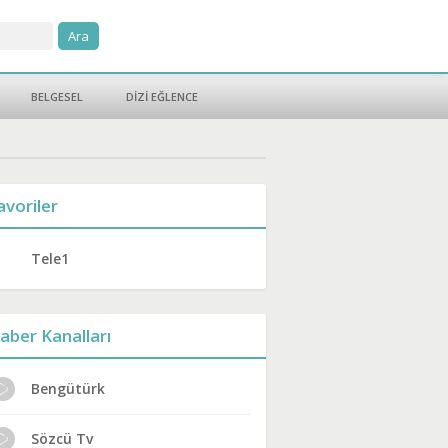
BELGESEL
DİZİ EĞLENCE
avoriler
Tele1
aber Kanalları
Bengütürk
Sözcü Tv