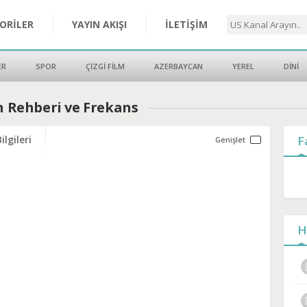
ORİLER
YAYIN AKIŞI
İLETİŞİM
ER
SPOR
ÇİZGİ FİLM
AZERBAYCAN
YEREL
DİNİ
ın Rehberi ve Frekans
ilgileri
F
H