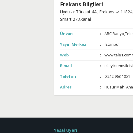
Frekans Bilgileri
Uydu -> Türksat 4A, Frekans -> 11824,
Smart 273.kanal
Ünvan
ABC Radyo,Televi
Yayın Merkezi
İstanbul
Web
www.tele1.com.
E-mail
izleyicitemsilci
Telefon
0 212 963 1051
Adres
Huzur Mah. Ahm
Yasal Uyarı