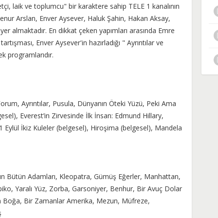
i, laik ve toplumcu" bir karaktere sahip TELE 1 kanalının
şenur Arslan, Enver Aysever, Haluk Şahin, Hakan Aksay,
 yer almaktadır. En dikkat çeken yapımları arasında Emre
tartışması, Enver Aysever'in hazırladığı " Ayrıntılar ve
k programlarıdır.
orum, Ayrıntılar, Pusula, Dünyanın Öteki Yüzü, Peki Ama
sel), Everest’in Zirvesinde İlk İnsan: Edmund Hillary,
 Eylül İkiz Kuleler (belgesel), Hiroşima (belgesel), Mandela
ın Bütün Adamları, Kleopatra, Gümüş Eğerler, Manhattan,
erpiko, Yaralı Yüz, Zorba, Garsoniyer, Benhur, Bir Avuç Dolar
zgın Boğa, Bir Zamanlar Amerika, Mezun, Müfreze,
ş