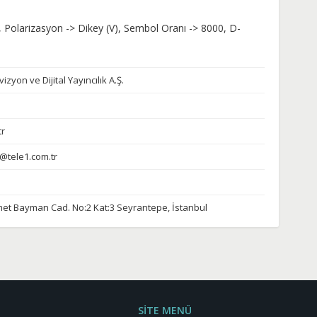
 Polarizasyon -> Dikey (V), Sembol Oranı -> 8000, D-
zyon ve Dijital Yayıncılık A.Ş.
tr
si@tele1.com.tr
et Bayman Cad. No:2 Kat:3 Seyrantepe, İstanbul
SİTE MENÜ