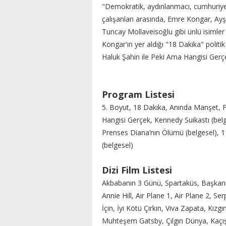
"Demokratik, aydınlanmacı, cumhuriyetç
çalışanları arasında, Emre Kongar, Ay
Tuncay Mollaveisoğlu gibi ünlü isimler
Kongar'ın yer aldığı "18 Dakika" politik 
Haluk Şahin ile Peki Ama Hangisi Gerçe
Program Listesi
5. Boyut, 18 Dakika, Anında Manşet, F
Hangisi Gerçek, Kennedy Suikastı (belge
Prenses Diana’nın Ölümü (belgesel), 11
(belgesel)
Dizi Film Listesi
Akbabanın 3 Günü, Spartaküs, Başkan
Annie Hill, Air Plane 1, Air Plane 2, S
İçin, İyi Kötü Çirkin, Viva Zapata, Kı
Muhteşem Gatsby, Çılgın Dünya, Kaçı