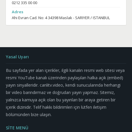
0212 335 00 00
Adres
Ahi Evran Cad. No: 4 34398 Maslak - SARIYER / ISTANBUL
Yasal Uyarı
Bu sayfada yer alan içerikler, ilgili kanalın resmi web sitesi veya
resmi YouTube kanalı üzerinden paylaşılan halka açık (embed)
yayın sinyalleridir. canlitv.video, kendi sunucularında herhangi
bir video barındırmaz ve doğrudan yayın yapmaz. Sitemiz,
yalnızca kamuya açık olan bu yayınları bir araya getiren bir
içerik dizinidir. Telif hakkı bildirimleri için lütfen iletişim
bölümünden bize ulaşın.
SİTE MENÜ