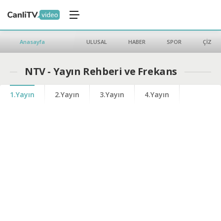
Anasayfa
ULUSAL
HABER
SPOR
ÇİZGİ 
NTV - Yayın Rehberi ve Frekans
1.Yayın
2.Yayın
3.Yayın
4.Yayın