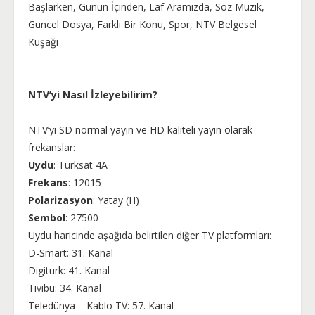
Başlarken, Günün İçinden, Laf Aramızda, Söz Müzik,
Güncel Dosya, Farklı Bir Konu, Spor, NTV Belgesel
Kuşağı
NTV’yi Nasıl İzleyebilirim?
NTV’yi SD normal yayın ve HD kaliteli yayın olarak
frekanslar:
Uydu
: Türksat 4A
Frekans
: 12015
Polarizasyon
: Yatay (H)
Sembol
: 27500
Uydu haricinde aşağıda belirtilen diğer TV platformları:
D-Smart: 31. Kanal
Digiturk: 41. Kanal
Tivibu: 34. Kanal
Teledünya – Kablo TV: 57. Kanal