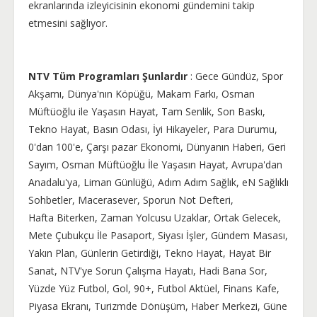
ekranlarında izleyicisinin ekonomi gündemini takip
etmesini sağlıyor.
NTV Tüm Programları Şunlardır
: Gece Gündüz, Spor
Akşamı, Dünya'nın Köpüğü, Makam Farkı, Osman
Müftüoğlu ile Yaşasın Hayat, Tam Senlik, Son Baskı,
Tekno Hayat, Basın Odası, İyi Hikayeler, Para Durumu,
0'dan 100'e, Çarşı pazar Ekonomi, Dünyanın Haberi, Geri
Sayım, Osman Müftüoğlu İle Yaşasın Hayat, Avrupa'dan
Anadalu'ya, Liman Günlüğü, Adım Adım Sağlık, eN Sağlıklı
Sohbetler, Macerasever, Sporun Not Defteri,
Hafta Biterken, Zaman Yolcusu Uzaklar, Ortak Gelecek,
Mete Çubukçu İle Pasaport, Siyası İşler, Gündem Masası,
Yakın Plan, Günlerin Getirdiği, Tekno Hayat, Hayat Bir
Sanat, NTV'ye Sorun Çalışma Hayatı, Hadi Bana Sor,
Yüzde Yüz Futbol, Gol, 90+, Futbol Aktüel, Finans Kafe,
Piyasa Ekranı, Turizmde Dönüşüm, Haber Merkezi, Güne