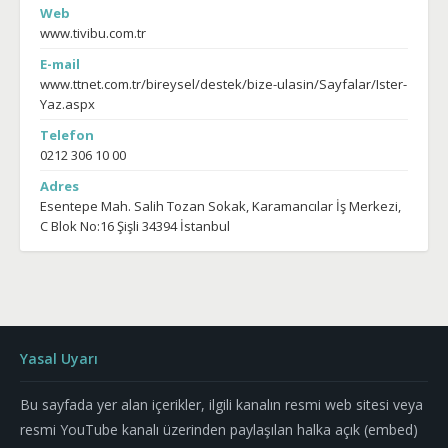
Web
www.tivibu.com.tr
E-mail
www.ttnet.com.tr/bireysel/destek/bize-ulasin/Sayfalar/Ister-
Yaz.aspx
Telefon
0212 306 10 00
Adres
Esentepe Mah. Salih Tozan Sokak, Karamancılar İş Merkezi,
C Blok No:16 Şişli 34394 İstanbul
Yasal Uyarı
Bu sayfada yer alan içerikler, ilgili kanalın resmi web sitesi veya
resmi YouTube kanalı üzerinden paylaşılan halka açık (embed)