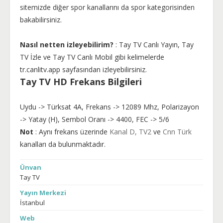
sitemizde diğer spor kanallarını da spor kategorisinden
bakabilirsiniz.
Nasıl netten izleyebilirim?
: Tay TV Canlı Yayın, Tay
TV İzle ve Tay TV Canlı Mobil gibi kelimelerde
tr.canlitv.app sayfasından izleyebilirsiniz.
Tay TV HD Frekans Bilgileri
Uydu -> Türksat 4A, Frekans -> 12089 Mhz, Polarizayon
-> Yatay (H), Sembol Oranı -> 4400, FEC -> 5/6
Not
: Aynı frekans üzerinde
Kanal D,
TV2
ve
Cnn Türk
kanalları da bulunmaktadır.
Ünvan
Tay TV
Yayın Merkezi
İstanbul
Web