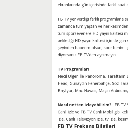
ekranlarında gün içerisinde farklı saatl
FB TV yer verdiği farklı programlarla
zamanda tüm yaştan ve her kesimden s
tüm sporseverlere HD yayın kalitesi m
beklediği HD yayın kalitesi için de gü
şeyinden haberim olsun, spor benim i
diyorsanız FB TV’den ayrılmayın.
TV Programları
Necil Ülgen İle Panoroma, Taraftarın 
Head, Günaydın Fenerbahçe, Söz Tarafl
Başlıyor, Maç Havası, Maçın Ardından
Nasıl netten izleyebilirim?
: FB TV S
Canlı İzle ve FB TV Canlı Mobil gibi kel
izle, Canlı Televizyon izle, tv izle, kesint
FB TV Frekans Bilgileri