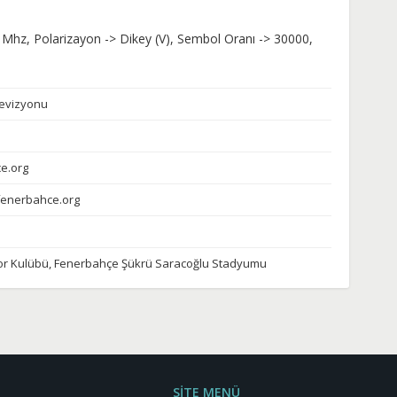
 Mhz, Polarizayon -> Dikey (V), Sembol Oranı -> 30000,
evizyonu
e.org
@fenerbahce.org
r Kulübü, Fenerbahçe Şükrü Saracoğlu Stadyumu
SİTE MENÜ