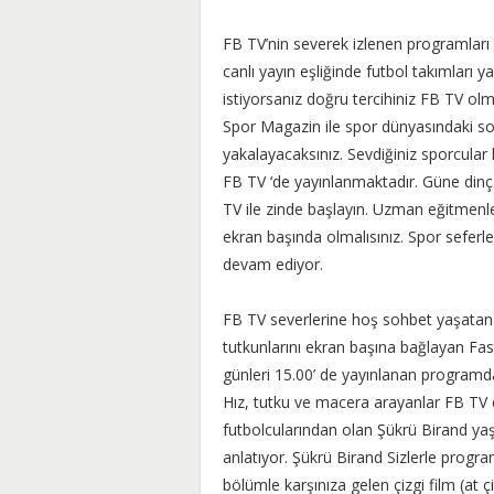
FB TV’nin severek izlenen programları
canlı yayın eşliğinde futbol takımları 
istiyorsanız doğru tercihiniz FB TV ol
Spor Magazin ile spor dünyasındaki so
yakalayacaksınız. Sevdiğiniz sporcular
FB TV ‘de yayınlanmaktadır. Güne dinç
TV ile zinde başlayın. Uzman eğitmenl
ekran başında olmalısınız. Spor seferle
devam ediyor.
FB TV severlerine hoş sohbet yaşatan 
tutkunlarını ekran başına bağlayan Fa
günleri 15.00’ de yayınlanan programda
Hız, tutku ve macera arayanlar FB TV ek
futbolcularından olan Şükrü Birand yaş
anlatıyor. Şükrü Birand Sizlerle program
bölümle karşınıza gelen çizgi film (at çi