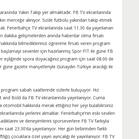
 arasında Yakın Takip yer almaktadır. FB TV ekranlarında
yakın merceğe alınıyor. Sizde futbolu yakından takip etmek
malı. Fenerbahçe TV ekranlarında saat 11.30 da yayınlanan
n dakika gelişmelerden anında haberdar olma fırsatı
 hakkında bilmediklerinizi öğrenme fırsatı veren program
 başlamayı sevenler için hazırlanmış Spor-FİT ile güne FB
er eşliğinde spora doyacağınız program için saat 08.00 de
r güne gazete manşetleriyle Günaydın Türkiye aracılığı ile
program sabah saatlerinde sizlerle buluşuyor. Hız
st and Bold da FB TV ekranlarında yayınlanıyor. Cuma
 otomobil hakkında merak ettiğiniz her şeyi bulabilirsiniz.
ranlarında yerlerini almalılar. Fenerbahçe’nin eski sevilen
adıklarını ve deneyimlerini sporseverlere FB TV farkıyla
ı saat 23.30’da yayınlanıyor. Her gün birbirinden farklı
ftliği) çocuklara özel yayın ayrıcalığı ile yayınlanıyor. FB TV