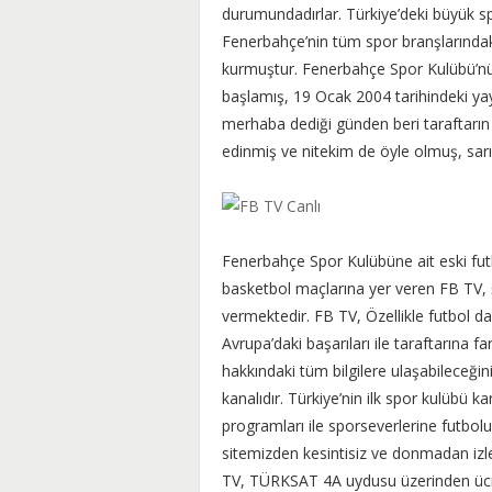
durumundadırlar. Türkiye’deki büyük s
Fenerbahçe’nin tüm spor branşlarındaki 
kurmuştur. Fenerbahçe Spor Kulübü’nün
başlamış, 19 Ocak 2004 tarihindeki ya
merhaba dediği günden beri taraftarın 
edinmiş ve nitekim de öyle olmuş, sarı 
Fenerbahçe Spor Kulübüne ait eski fut
basketbol maçlarına yer veren FB TV, ş
vermektedir. FB TV, Özellikle futbol d
Avrupa’daki başarıları ile taraftarına 
hakkındaki tüm bilgilere ulaşabileceğin
kanalıdır. Türkiye’nin ilk spor kulübü 
programları ile sporseverlerine futbo
sitemizden kesintisiz ve donmadan izley
TV, TÜRKSAT 4A uydusu üzerinden ücr