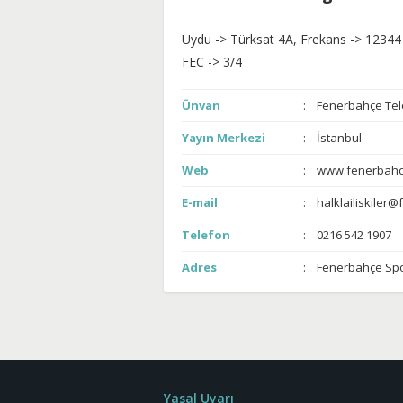
Uydu -> Türksat 4A, Frekans -> 12344
FEC -> 3/4
Ünvan
Fenerbahçe Tel
Yayın Merkezi
İstanbul
Web
www.fenerbahc
E-mail
halklailiskiler
Telefon
0216 542 1907
Adres
Fenerbahçe Spo
Yasal Uyarı