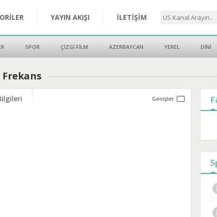
ORİLER
YAYIN AKIŞI
İLETİŞİM
ER
SPOR
ÇİZGİ FİLM
AZERBAYCAN
YEREL
DİNİ
e Frekans
ilgileri
F
S