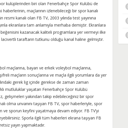
por kulüplerinden biri olan Fenerbahçe Spor Kulübü de
haberlerinin, maçlarının izlenebileceği bir spor kanalı
 resmi kanalı olan FB TV, 2003 yılında test yayınına
yınla ekranlara tam anlamıyla merhaba demiştir. Ekranlara
beğenisini kazanacak kaliteli programlara yer vermeyi ilke
lacivertli taraftarın tutkunu olduğu kanal haline gelmiştir.
bol maçlarına, bayan ve erkek voleybol maçlarına,
ifreli maçların sonuçlarına ve maçla ilgili yorumlara da yer
alındaki gerek lig içinde gerekse de zaman zaman
farklı mutluluklar yaşatan Fenerbahçe Spor Kulübü
iz, gelişmeleri yakından takip edebileceğiniz bir spor
kanalı olma unvanını taşıyan FB TV, spor haberleriyle, spor
lun ve sporun keyfini yaşatmaya devam ediyor. FB TV’yi
ebilirsiniz. Sporla ilgili tüm haberleri ekrana taşıyan FB
etsiz yayın yapmaktadır.