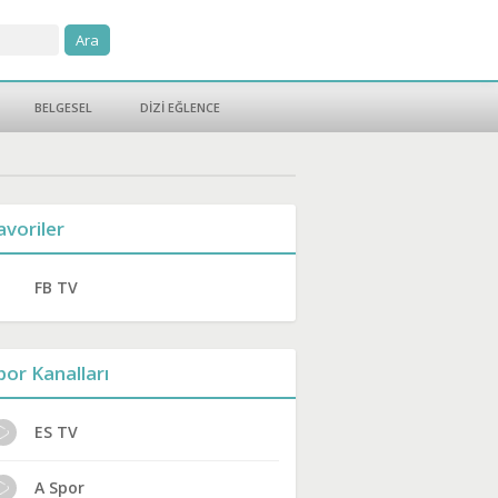
BELGESEL
DİZİ EĞLENCE
avoriler
FB TV
por Kanalları
ES TV
A Spor