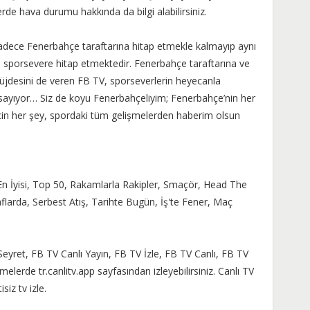
erde hava durumu hakkında da bilgi alabilirsiniz.
 sadece Fenerbahçe taraftarına hitap etmekle kalmayıp aynı
porsevere hitap etmektedir. Fenerbahçe taraftarına ve
üjdesini de veren FB TV, sporseverlerin heyecanla
n sayıyor… Siz de koyu Fenerbahçeliyim; Fenerbahçe’nin her
çin her şey, spordaki tüm gelişmelerden haberim olsun
En İyisi, Top 50, Rakamlarla Rakipler, Smaçör, Head The
arda, Serbest Atış, Tarihte Bugün, İş'te Fener, Maç
,
eyret, FB TV Canlı Yayın, FB TV İzle, FB TV Canlı, FB TV
imelerde tr.canlitv.app sayfasından izleyebilirsiniz. Canlı TV
isiz tv izle.