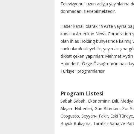
Televizyonu" uzun adıyla yayınlarına
donmadan izlenebilmektedir.
Haber kanalı olarak 1993'te yayına ba
kanalını Amerikan News Corporation şi
olan İhlas Holding bünyesinde kalmış 
canlı olarak izleyebilir, yayın akışına g
dikkat çeken yapımları; Mehmet Aydın
Haberleri", Özge Özsağman'ın hazırlayı
Türkiye" programlarıdır.
Program Listesi
Sabah Sabah, Ekonominin Dili, Medya 
Akşam Haberleri, Gün Biterken, Zor So
Otogusto, Seyyah-ı Fakir, Eski Türki
Büyük Buluşma, Tarafsız Saha ve Par