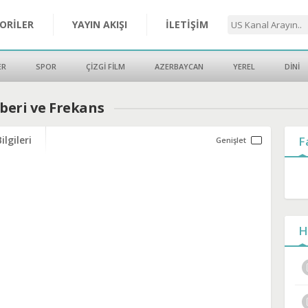
ORİLER
YAYIN AKIŞI
İLETİŞİM
ER
SPOR
ÇİZGİ FİLM
AZERBAYCAN
YEREL
DİNİ
beri ve Frekans
ilgileri
F
H