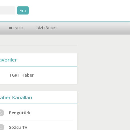
BELGESEL
DİZİ EĞLENCE
avoriler
TGRT Haber
aber Kanalları
Bengütürk
Sözcü Tv