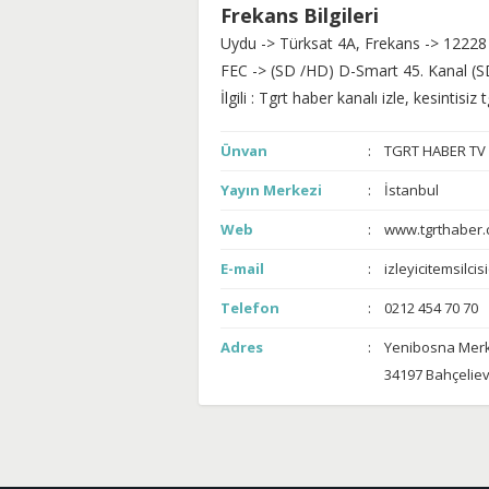
Frekans Bilgileri
Uydu -> Türksat 4A, Frekans -> 12228
FEC -> (SD /HD) D-Smart 45. Kanal (S
İlgili : Tgrt haber kanalı izle, kesintisiz 
Ünvan
TGRT HABER TV 
Yayın Merkezi
İstanbul
Web
www.tgrthaber.
E-mail
izleyicitemsilci
Telefon
0212 454 70 70
Adres
Yenibosna Merke
34197 Bahçeliev