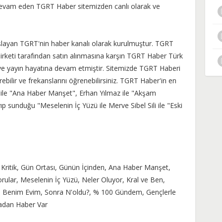
 devam eden TGRT Haber sitemizden canlı olarak ve
şlayan TGRT'nin haber kanalı olarak kurulmuştur. TGRT
rketi tarafından satın alınmasına karşın TGRT Haber Türk
ve yayın hayatına devam etmiştir. Sitemizde TGRT Haberi
örebilir ve frekanslarını öğrenebilirsiniz. TGRT Haber'in en
 ile "Ana Haber Manşet", Erhan Yılmaz ile "Akşam
p sunduğu "Meselenin İç Yüzü ile Merve Sibel Sili ile "Eski
Kritik, Gün Ortası, Günün İçinden, Ana Haber Manşet,
rular, Meselenin İç Yüzü, Neler Oluyor, Kral ve Ben,
ye, Benim Evim, Sonra N'oldu?, % 100 Gündem, Gençlerle
adan Haber Var