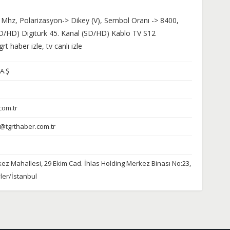
 Mhz, Polarizasyon-> Dikey (V), Sembol Oranı -> 8400,
D/HD) Digitürk 45. Kanal (SD/HD) Kablo TV S12
tgrt haber izle, tv canlı izle
A.Ş
com.tr
si@tgrthaber.com.tr
z Mahallesi, 29 Ekim Cad. İhlas Holding Merkez Binası No:23,
ler/İstanbul