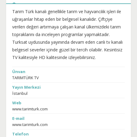
Tarım Türk kanalı genellikle tarım ve hayvancılık işleri ile
uğraşanlar hitap eden bir belgesel kanalıdır. Çiftçiye
verilen değeri artırmaya çalışan kanal ülkemizdeki tarım
topraklarını da inceleyen programlar yapmaktadır.
Turksat uydusunda yayınında devam eden canlı tv kanalı
belgesel severler içinde güzel bir tercih olabilir. Kesintisiz
TV kalitesiyle HD kalitesinde izleyebilirsiniz.
Ünvan
TARIMTÜRK TV
Yayın Merkezi
İstanbul
Web
www.tarimturk.com
E-mail
www.tarimturk.com
Telefon