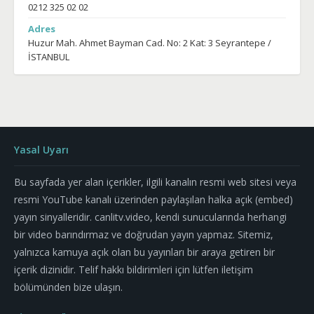
0212 325 02 02
Adres
Huzur Mah. Ahmet Bayman Cad. No: 2 Kat: 3 Seyrantepe /
İSTANBUL
Yasal Uyarı
Bu sayfada yer alan içerikler, ilgili kanalın resmi web sitesi veya
resmi YouTube kanalı üzerinden paylaşılan halka açık (embed)
yayın sinyalleridir. canlitv.video, kendi sunucularında herhangi
bir video barındırmaz ve doğrudan yayın yapmaz. Sitemiz,
yalnızca kamuya açık olan bu yayınları bir araya getiren bir
içerik dizinidir. Telif hakkı bildirimleri için lütfen iletişim
bölümünden bize ulaşın.