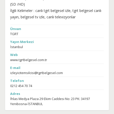
(SD /HD)
İlgili Kelimeler : canlı tgrt belgesel izle, tgrt belgesel canlı
yayın, belgesel tv izle, canlı televizyonlar
Ünvan
TGRT
Yayın Merkezi
İstanbul
Web
www.tgrtbelgesel.com.tr
E-mail
izleyicitemsilcisi@tgrtbelgesel.com
Telefon
0212 454 70 74
Adres
İhlas Medya Plaza 29 Ekim Caddesi No: 23 PK: 34197
Yenibosna-İSTANBUL