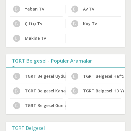
Yaban TV
Av TV
Çiftçi Tv
Köy Tv
Makine Tv
TGRT Belgesel - Popüler Aramalar
TGRT Belgesel Uydu Alıcısı Ayarları
TGRT Belgesel Haftalık 
TGRT Belgesel Kanal Künyesi
TGRT Belgesel HD Yayın
TGRT Belgesel Günlük Program Akışı
TGRT Belgesel