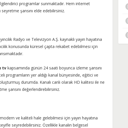
gilendirici programlar sunmaktadır. Hem internet
 seyretme şansını elde edebilirsiniz.
ıncılık Radyo ve Televizyon A.Ş. kaynaklı yayın hayatına
cılık konusunda küresel çapta rekabet edebilmesi için
ansımaktadır.
ı tv
kapsamında günün 24 saati boyunca izleme şansını
iteli programların yer aldığı kanal bünyesinde, eğitici ve
 oluşturmuş durumda. Kanalı canlı olarak HD kalitesi ile ne
e şansını değerlendirebilirsiniz.
modern ve kaliteli hale gelebilmesi için yayın hayatına
yifle seyredebilirsiniz. Özellikle kanalın belgesel