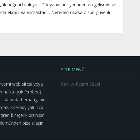
üyük beğeni topluyor. Dünyanın her yerinden en gelişmiş ve
ında ekranı yansımaktadır. Nereden olursa olsun güvenli
SİTE MENÜ
n resmi web sitesi veya
Canlitv Resmi Sitesi
n halka açık (embed)
nucularında herhangi bir
az. Sitemiz, yalnızca
ren bir içerik dizinidir.
m bölümünden bize ulaşın.