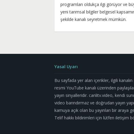
programları oldukça ilgi görüyor ve b
yeni tarımsal bilgiler belgesel kapsam
şekilde kanalı seyretmek mümkün.
Yasal Uyarı
Bu sayfada yer alan içerikler, ilgili kanalı
resmi YouTube kanalı üzerinden paylaşıla
yayın sinyalleridir. canlitv.video, kendi su
video barındırmaz ve doğrudan yayın yapm
kamuya açık olan bu yayınları bir araya geti
Telif hakkı bildirimleri için lütfen iletişi