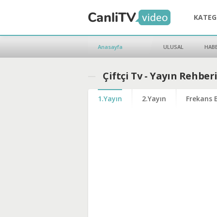
KATEG
Anasayfa
ULUSAL
HAB
Çiftçi Tv - Yayın Rehber
1.Yayın
2.Yayın
Frekans B