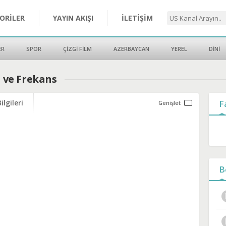
ORİLER
YAYIN AKIŞI
İLETİŞİM
ER
SPOR
ÇİZGİ FİLM
AZERBAYCAN
YEREL
DİNİ
i ve Frekans
ilgileri
F
B