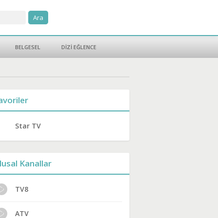
BELGESEL
DİZİ EĞLENCE
avoriler
Star TV
lusal Kanallar
TV8
ATV