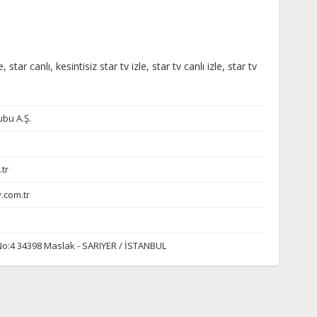
e, star canlı, kesintisiz star tv izle, star tv canlı izle, star tv
bu A.Ş.
tr
.com.tr
No:4 34398 Maslak - SARIYER / İSTANBUL