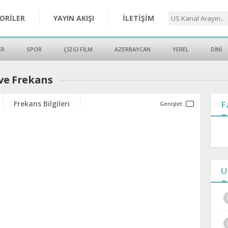
ORİLER
YAYIN AKIŞI
İLETİŞİM
ER
SPOR
ÇİZGİ FİLM
AZERBAYCAN
YEREL
DİNİ
 ve Frekans
Frekans Bilgileri
F
U