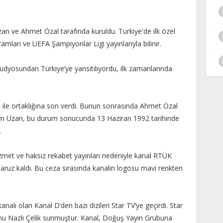
an ve Ahmet Özal tarafında kuruldu. Türkiye'de ilk özel
ogramları ve UEFA Şampiyonlar Ligi yayınlarıyla bilinir.
tüdyosundan Türkiye’ye yansıtılıyordu, ilk zamanlarında
ile ortaklığına son verdi. Bunun sonrasında Ahmet Özal
. Cem Uzan, bu durum sonucunda 13 Haziran 1992 tarihinde
.
et ve haksız rekabet yayınları nedeniyle kanal RTÜK
ruz kaldı. Bu ceza sırasında kanalın logosu mavi renkten
nalı olan Kanal D’den bazı dizileri Star TV’ye geçirdi. Star
onu Nazlı Çelik sunmuştur. Kanal, Doğuş Yayın Grubuna