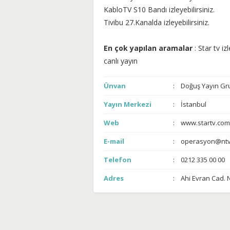
KabloTV S10 Bandı izleyebilirsiniz.
Tivibu 27.Kanalda izleyebilirsiniz.
En çok yapılan aramalar
: Star tv izl
canlı yayın
Ünvan
Doğuş Yayın Gru
Yayın Merkezi
İstanbul
Web
www.startv.com.
E-mail
operasyon@ntv
Telefon
0212 335 00 00
Adres
Ahi Evran Cad. 