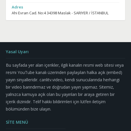
Adres
Ahi Evran Cad. No:4 34398 Maslak - SARIYER / İSTANBUL
Yasal Uyarı
Bu sayfada yer alan içerikler, ilgili kanalın resmi web sitesi veya
resmi YouTube kanalı üzerinden paylaşılan halka açık (embed)
yayın sinyalleridir. canlitv.video, kendi sunucularında herhangi
bir video barındırmaz ve doğrudan yayın yapmaz. Sitemiz,
yalnızca kamuya açık olan bu yayınları bir araya getiren bir
içerik dizinidir. Telif hakkı bildirimleri için lütfen iletişim
bölümünden bize ulaşın.
SİTE MENÜ