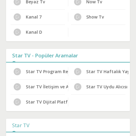
Beyaz Tv
Now Tv
Kanal 7
Show Tv
Kanal D
Star TV - Popüler Aramalar
Star TV Program Reytingleri
Star TV Haftalık Yayın 
Star TV İletişim ve Adres
Star TV Uydu Alıcısı Aya
Star TV Dijital Platform Kanal No
Star TV