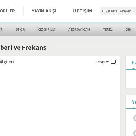
ORİLER
YAYIN AKIŞI
İLETİŞİM
ER
SPOR
ÇİZGİ FİLM
AZERBAYCAN
YEREL
DİNİ
hberi ve Frekans
ilgileri
F
Y