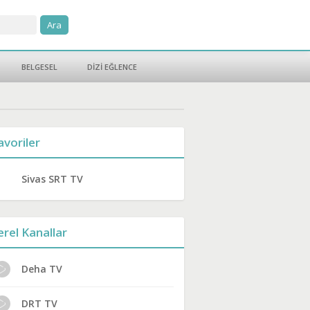
BELGESEL
DİZİ EĞLENCE
avoriler
Sivas SRT TV
erel Kanallar
Deha TV
DRT TV