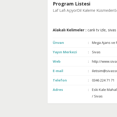
Program Listesi
Laf Lafı Açıyor
Dil Kaleme Küsmeden
S
Alakalı Kelimeler :
canlı tv izle, sivas
Ünvan
Mega Ajans ve R
Yayın Merkezi
Sivas
Web
http://www.siva
E-mail
iletisim@sivass
Telefon
0346 224 71 71
Adres
Eski Kale Mahal
/ Sivas