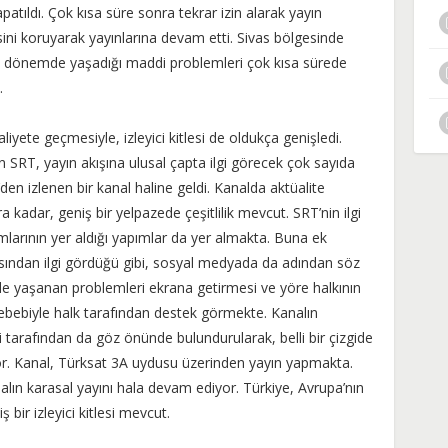
kapatıldı. Çok kısa süre sonra tekrar izin alarak yayın
sini koruyarak yayınlarına devam etti. Sivas bölgesinde
ı dönemde yaşadığı maddi problemleri çok kısa sürede
.
iyete geçmesiyle, izleyici kitlesi de oldukça genişledi.
 SRT, yayın akışına ulusal çapta ilgi görecek çok sayıda
en izlenen bir kanal haline geldi. Kanalda aktüalite
a kadar, geniş bir yelpazede çeşitlilik mevcut. SRT’nin ilgi
larının yer aldığı yapımlar da yer almakta. Buna ek
açısından ilgi gördüğü gibi, sosyal medyada da adından söz
de yaşanan problemleri ekrana getirmesi ve yöre halkının
 sebebiyle halk tarafından destek görmekte. Kanalın
arafından da göz önünde bulundurularak, belli bir çizgide
or. Kanal, Türksat 3A uydusu üzerinden yayın yapmakta.
lın karasal yayını hala devam ediyor. Türkiye, Avrupa’nın
ir izleyici kitlesi mevcut.