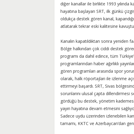
diğer kanallar ile birlikte 1993 yılında 
hayatına başlayan SRT, ilk günkü çizgi
oldukça destek gören kanal, kapandığ
atlatarak tekrar eski kalitesine kavuştu
Kanalın kapatıldıktan sonra yeniden faal
Bölge halkından çok ciddi destek gören
programı da dahil edince, tüm Türkiye’d
programlarından haber ağırlıklı yayınlar
gören programları arasında spor yorum
olarak, halk röportajları ile izlenme 
ettirmeyi başardı. SRT, Sivas bölgesin
sorunlarını ulusal çapta dillendirmesi
gördüğü bu destek, yönetim kademesi t
yayın hayatına devam etmesini sağlıy
Sadece uydu üzerinden izlenebilen kana
tamamı, KKTC ve Azerbaycan’dan geniş b