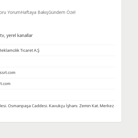
oru Yorum
Haftaya Bakış
Gündem Özel
 tv, yerel kanallar
eklamcılık Ticaret A.Ş
ssrt.com
rt.com
lesi. Osmanpaşa Caddesi. Kavukçu İşhanı. Zemin Kat. Merkez