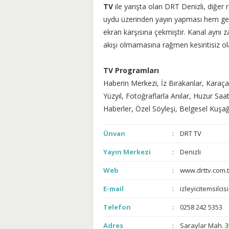
TV
ile yarışta olan DRT Denizli, diğer 
uydu üzerinden yayın yapması hem gen
ekran karşısına çekmiştir. Kanal aynı
akışı olmamasına rağmen kesintisiz ola
TV Programları
Haberin Merkezi, İz Bırakanlar, Kara
Yüzyıl, Fotoğraflarla Anılar, Huzur Saa
Haberler, Özel Söyleşi, Belgesel Kuşağ
Ünvan
DRT TV
Yayın Merkezi
Denizli
Web
www.drttv.com.t
E-mail
izleyicitemsilcis
Telefon
0258 242 5353
Adres
Saraylar Mah. 3