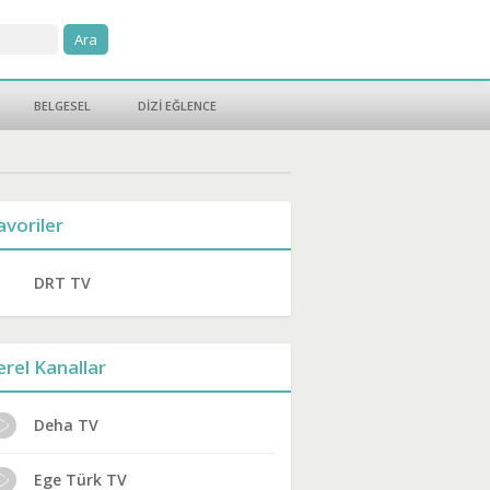
BELGESEL
DİZİ EĞLENCE
avoriler
DRT TV
erel Kanallar
Deha TV
Ege Türk TV