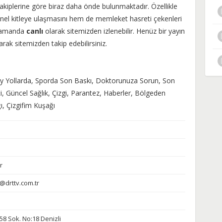
rakiplerine göre biraz daha önde bulunmaktadır. Özellikle
el kitleye ulaşmasını hem de memleket hasreti çekenleri
 zamanda
canlı
olarak sitemizden izlenebilir. Henüz bir yayın
rak sitemizden takip edebilirsiniz.
çay Yollarda, Sporda Son Baskı, Doktorunuza Sorun, Son
ti, Güncel Sağlık, Çizgi, Parantez, Haberler, Bölgeden
ı, Çizgifim Kuşağı
r
i@drttv.com.tr
58 Sok. No:18 Denizli