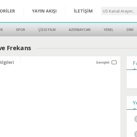
ORİLER
YAYIN AKIŞI
İLETİŞİM
ER
SPOR
ÇİZGİ FİLM
AZERBAYCAN
YEREL
DİNİ
ve Frekans
ilgileri
F
Y