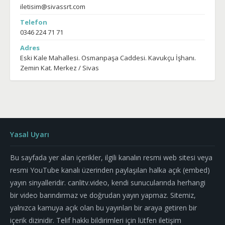
iletisim@sivassrt.com
Telefon
0346 224 71 71
Adres
Eski Kale Mahallesi. Osmanpaşa Caddesi. Kavukçu İşhanı.
Zemin Kat. Merkez / Sivas
Yasal Uyarı
Bu sayfada yer alan içerikler, ilgili kanalın resmi web sitesi veya
resmi YouTube kanalı üzerinden paylaşılan halka açık (embed)
yayın sinyalleridir. canlitv.video, kendi sunucularında herhangi
bir video barındırmaz ve doğrudan yayın yapmaz. Sitemiz,
yalnızca kamuya açık olan bu yayınları bir araya getiren bir
içerik dizinidir. Telif hakkı bildirimleri için lütfen iletişim