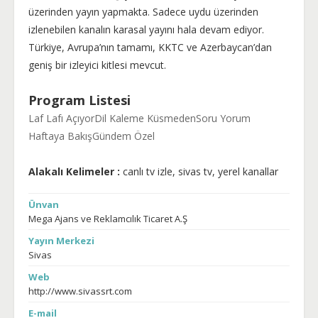
üzerinden yayın yapmakta. Sadece uydu üzerinden
izlenebilen kanalın karasal yayını hala devam ediyor.
Türkiye, Avrupa’nın tamamı, KKTC ve Azerbaycan’dan
geniş bir izleyici kitlesi mevcut.
Program Listesi
Laf Lafı Açıyor
Dil Kaleme Küsmeden
Soru Yorum
Haftaya Bakış
Gündem Özel
Alakalı Kelimeler :
canlı tv izle, sivas tv, yerel kanallar
Ünvan
Mega Ajans ve Reklamcılık Ticaret A.Ş
Yayın Merkezi
Sivas
Web
http://www.sivassrt.com
E-mail