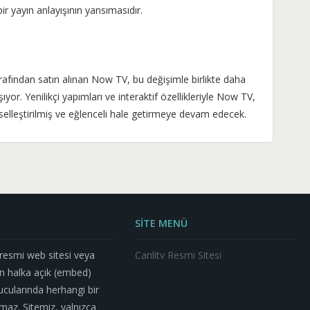
ir yayın anlayışının yansımasıdır.
fından satın alınan Now TV, bu değişimle birlikte daha
ıyor. Yenilikçi yapımları ve interaktif özellikleriyle Now TV,
selleştirilmiş ve eğlenceli hale getirmeye devam edecek.
SİTE MENÜ
n resmi web sitesi veya
Canlitv Resmi Sitesi
n halka açık (embed)
nucularında herhangi bir
az. Sitemiz, yalnızca