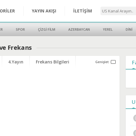
ORİLER
YAYIN AKIŞI
İLETİŞİM
ER
SPOR
ÇİZGİ FİLM
AZERBAYCAN
YEREL
DİNİ
 ve Frekans
4.Yayın
Frekans Bilgileri
F
U