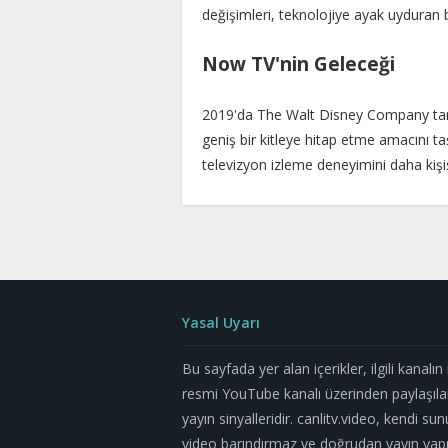
değişimleri, teknolojiye ayak uyduran b
Now TV'nin Geleceği
2019'da The Walt Disney Company tara
geniş bir kitleye hitap etme amacını taş
televizyon izleme deneyimini daha kişi
Yasal Uyarı
Bu sayfada yer alan içerikler, ilgili kanalı
resmi YouTube kanalı üzerinden paylaşıla
yayın sinyalleridir. canlitv.video, kendi su
video barındırmaz ve doğrudan yayın yapm