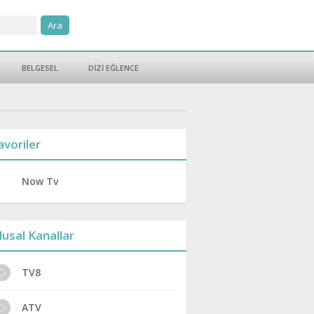
BELGESEL
DİZİ EĞLENCE
avoriler
Now Tv
lusal Kanallar
TV8
ATV