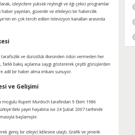
arak, izleyicilere yüksek reytingli ve ilgi çekici programlar
ber yayınları, güvenilir ve etkileyici bir habercilik
ye'nin en çok tercih edilen televizyon kanalları arasında
kesi
 tarafsızlık ve dürüstlük ilkesinden ödün vermeden her
farklı bakış açılarına saygı göstererek çeşitli görüşlerden
lere adil bir haber alma imkanı sunuyor.
si ve Gelişimi
ya mogulü Rupert Murdoch tarafından 9 Ekim 1986
Türkiye'deki yayın hayatına ise 24 Şubat 2007 tarihinde
masıyla başlamıştır.
 geniş bir izleyici kitlesine ulaştı. Grafik ve jenerik