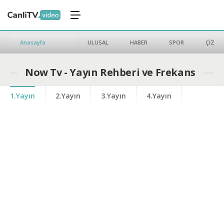
Anasayfa
ULUSAL
HABER
SPOR
ÇİZGİ 
Now Tv - Yayın Rehberi ve Frekans
1.Yayın
2.Yayın
3.Yayın
4.Yayın