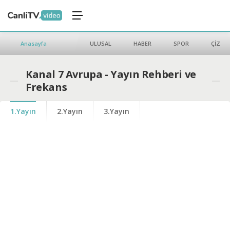
Anasayfa
ULUSAL
HABER
SPOR
ÇİZGİ 
Kanal 7 Avrupa - Yayın Rehberi ve
Frekans
1.Yayın
2.Yayın
3.Yayın