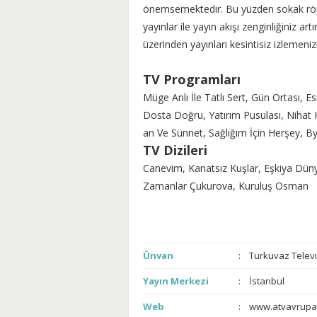
önemsemektedir. Bu yüzden sokak röport
yayınlar ile yayın akışı zenginliğiniz art
üzerinden yayınları kesintisiz izlemeni
TV Programları
Müge Anlı İle Tatlı Sert, Gün Ortası, E
Dosta Doğru, Yatırım Pusulası, Nihat H
an Ve Sünnet, Sağlığım İçin Herşey, 
TV Dizileri
Canevim, Kanatsız Kuşlar, Eşkiya Dün
Zamanlar Çukurova, Kuruluş Osman
Ünvan
Turkuvaz Televi
Yayın Merkezi
İstanbul
Web
www.atvavrupa