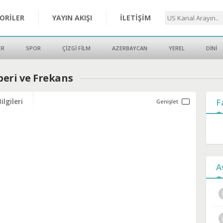
ORİLER
YAYIN AKIŞI
İLETİŞİM
ER
SPOR
ÇİZGİ FİLM
AZERBAYCAN
YEREL
DİNİ
beri ve Frekans
ilgileri
F
A