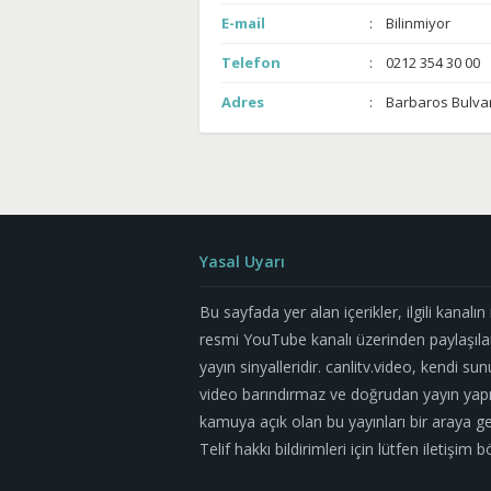
E-mail
Bilinmiyor
Telefon
0212 354 30 00
Adres
Barbaros Bulva
Yasal Uyarı
Bu sayfada yer alan içerikler, ilgili kanalı
resmi YouTube kanalı üzerinden paylaşıla
yayın sinyalleridir. canlitv.video, kendi su
video barındırmaz ve doğrudan yayın yapm
kamuya açık olan bu yayınları bir araya geti
Telif hakkı bildirimleri için lütfen iletişi