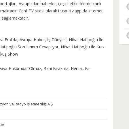
ajları, Avrupa'dan haberler, çeşitli etkinliklerde canlı
ırmaktadır. Canlı TV sitesi olarak tr.canlitv.app da internet
zi sağlamaktadır.
sra Erol'da, Avrupa Haber, İş Dünyası, Nihat Hatipoğlu İle
atipoğlu Sorularınızı Cevaplıyor, Nihat Hatipoğlu İle Kur-
Bykuş Show
yaya Hükümdar Olmaz, Beni Bırakma, Hercai, Bir
zyon ve Radyo İşletmeciliği A.Ş
.tv