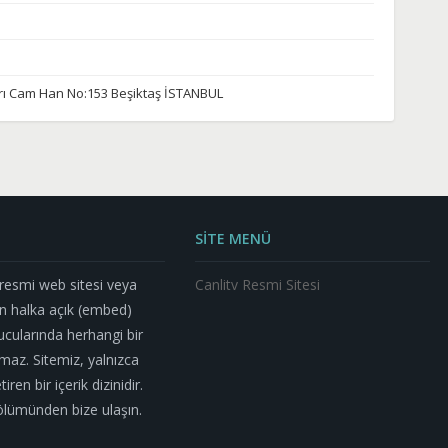
rı Cam Han No:153 Beşiktaş İSTANBUL
SİTE MENÜ
n resmi web sitesi veya
Canlitv Resmi Sitesi
n halka açık (embed)
nucularında herhangi bir
az. Sitemiz, yalnızca
ren bir içerik dizinidir.
m bölümünden bize ulaşın.