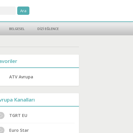
BELGESEL
DİZİ EĞLENCE
avoriler
ATV Avrupa
vrupa Kanalları
TGRT EU
Euro Star