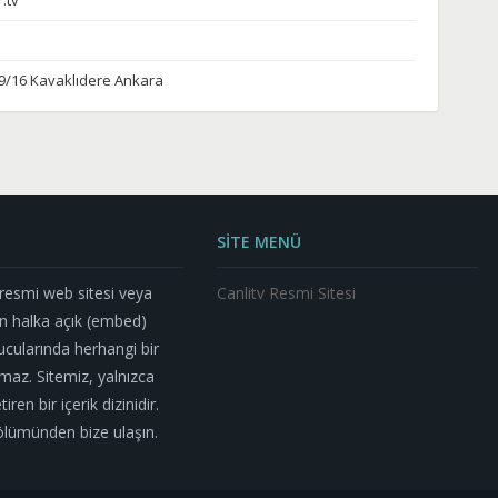
.tv
9/16 Kavaklıdere Ankara
SİTE MENÜ
n resmi web sitesi veya
Canlitv Resmi Sitesi
n halka açık (embed)
nucularında herhangi bir
az. Sitemiz, yalnızca
ren bir içerik dizinidir.
m bölümünden bize ulaşın.