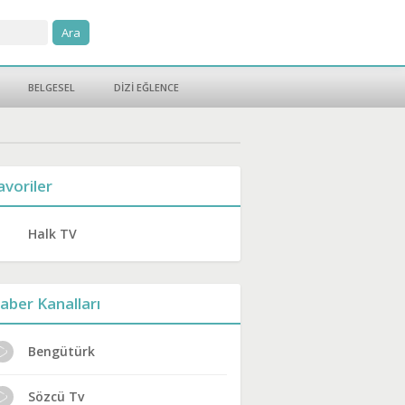
BELGESEL
DİZİ EĞLENCE
avoriler
Halk TV
aber Kanalları
Bengütürk
Sözcü Tv