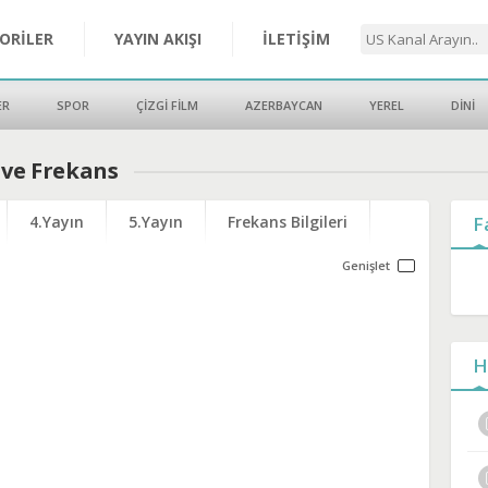
ORİLER
YAYIN AKIŞI
İLETİŞİM
ER
SPOR
ÇİZGİ FİLM
AZERBAYCAN
YEREL
DİNİ
 ve Frekans
4.Yayın
5.Yayın
Frekans Bilgileri
F
H