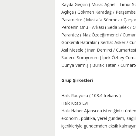
Kayda Geçsin ( Murat Ağrıel - Timur So
Açıkça ( Gökmen Karadağ / Perşembe -
Parametre ( Mustafa Sönmez / Çarşa
Perdenin Önü - Arkası ( Seda Selek / 
Parantez ( Naz Özdeğirmenci / Cumarte
Görkemli Hatıralar ( Serhat Asker / Cu
Asıl Mesele ( İnan Demirci / Cumartesi
Sadece Soruyorum ( İpek Özbey Cumar
Dünya Varmış ( Burak Tatari / Cumarte
Grup Şirketleri
Halk Radyosu ( 103.4 frekans )
Halk Kitap Evi
Halk Haber Ajansı da istediğiniz türde
ekonomi, politika, yerel gündem, sağlı
içerikleriyle gündemden eksik kalmayın