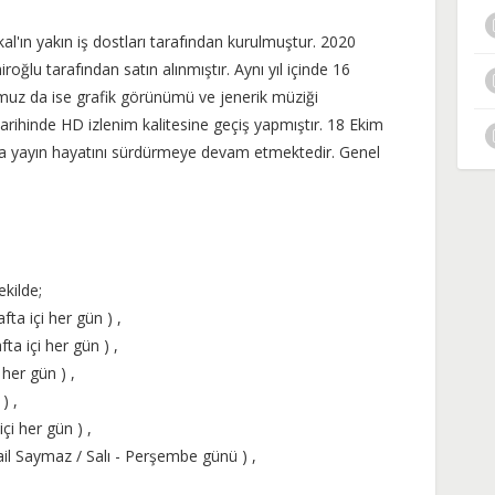
l'ın yakın iş dostları tarafından kurulmuştur. 2020
roğlu tarafından satın alınmıştır. Aynı yıl içinde 16
z da ise grafik görünümü ve jenerik müziği
m tarihinde HD izlenim kalitesine geçiş yapmıştır. 18 Ekim
yla yayın hayatını sürdürmeye devam etmektedir. Genel
ekilde;
ta içi her gün ) ,
a içi her gün ) ,
her gün ) ,
) ,
çi her gün ) ,
l Saymaz / Salı - Perşembe günü ) ,