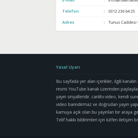
E-mail
info@halkhaber
Telefon
0312 236 64 25
Adres
Tunus Caddesi 
Yasal Uyarı
Bu sayfada yer alan içerikler, ilgili kanalı
resmi YouTube kanalı üzerinden paylaşıla
yayın sinyalleridir. canlitv.video, kendi su
video barındırmaz ve doğrudan yayın yapm
kamuya açık olan bu yayınları bir araya geti
Telif hakkı bildirimleri için lütfen iletişi