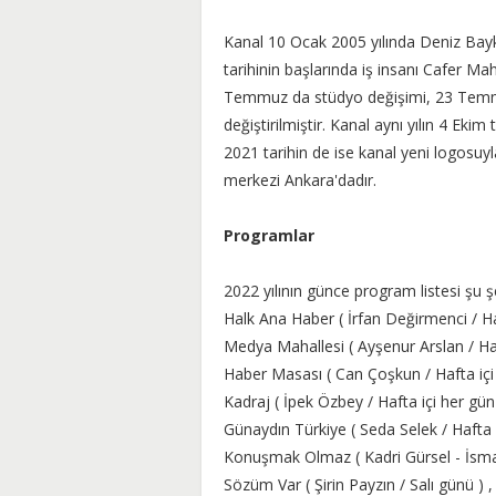
Kanal 10 Ocak 2005 yılında Deniz Bayka
tarihinin başlarında iş insanı Cafer Mahi
Temmuz da stüdyo değişimi, 23 Temmu
değiştirilmiştir. Kanal aynı yılın 4 Eki
2021 tarihin de ise kanal yeni logosu
merkezi Ankara'dadır.
Programlar
2022 yılının günce program listesi şu ş
Halk Ana Haber ( İrfan Değirmenci / Haf
Medya Mahallesi ( Ayşenur Arslan / Haft
Haber Masası ( Can Çoşkun / Hafta içi 
Kadraj ( İpek Özbey / Hafta içi her gün 
Günaydın Türkiye ( Seda Selek / Hafta i
Konuşmak Olmaz ( Kadri Gürsel - İsmai
Sözüm Var ( Şirin Payzın / Salı günü ) ,