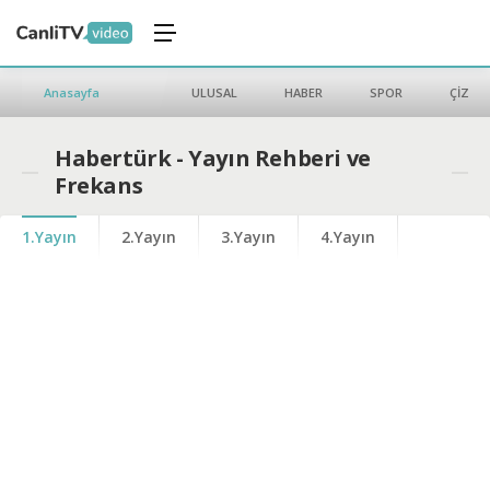
Anasayfa
ULUSAL
HABER
SPOR
ÇİZGİ 
Habertürk - Yayın Rehberi ve
Frekans
1.Yayın
2.Yayın
3.Yayın
4.Yayın