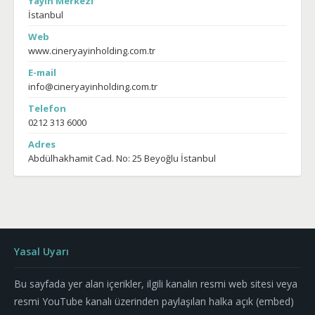
Yayın Merkezi
İstanbul
Web
www.cineryayinholding.com.tr
E-mail
info@cineryayinholding.com.tr
Telefon
0212 313 6000
Adres
Abdülhakhamit Cad. No: 25 Beyoğlu İstanbul
Yasal Uyarı
Bu sayfada yer alan içerikler, ilgili kanalın resmi web sitesi veya
resmi YouTube kanalı üzerinden paylaşılan halka açık (embed)