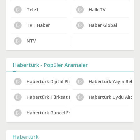
Tele1
Halk TV
TRT Haber
Haber Global
NTV
Habertürk - Popüler Aramalar
Habertürk Dijital Platform Kanal No
Habertürk Yayın Rehber
Habertürk Türksat Frekans Bilgileri
Habertürk Uydu Alıcısı 
Habertürk Güncel Frekans 2024
Habertürk