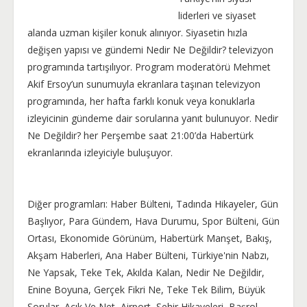
liderleri ve siyaset
alanda uzman kişiler konuk alınıyor. Siyasetin hızla
değişen yapısı ve gündemi Nedir Ne Değildir? televizyon
programında tartışılıyor. Program moderatörü Mehmet
Akif Ersoy’un sunumuyla ekranlara taşınan televizyon
programında, her hafta farklı konuk veya konuklarla
izleyicinin gündeme dair sorularına yanıt bulunuyor. Nedir
Ne Değildir? her Perşembe saat 21:00’da Habertürk
ekranlarında izleyiciyle buluşuyor.
Diğer programları: Haber Bülteni, Tadında Hikayeler, Gün
Başlıyor, Para Gündem, Hava Durumu, Spor Bülteni, Gün
Ortası, Ekonomide Görünüm, Habertürk Manşet, Bakış,
Akşam Haberleri, Ana Haber Bülteni, Türkiye'nin Nabzı,
Ne Yapsak, Teke Tek, Akılda Kalan, Nedir Ne Değildir,
Enine Boyuna, Gerçek Fikri Ne, Teke Tek Bilim, Büyük
Sorular, Açık Ve Net, Airport, Şehir Hikayeleri, Başrol,