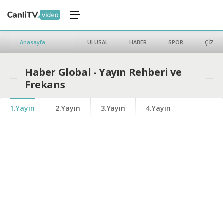
Anasayfa
ULUSAL
HABER
SPOR
ÇİZGİ 
Haber Global - Yayın Rehberi ve
Frekans
1.Yayın
2.Yayın
3.Yayın
4.Yayın