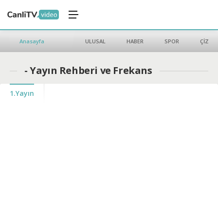
Anasayfa
ULUSAL
HABER
SPOR
ÇİZGİ 
- Yayın Rehberi ve Frekans
1.Yayın