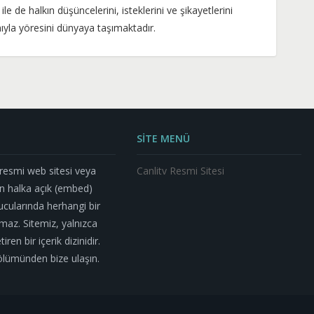
le de halkın düşüncelerini, isteklerini ve şikayetlerini
ıyla yöresini dünyaya taşımaktadır.
SİTE MENÜ
n resmi web sitesi veya
Canlitv Resmi Sitesi
n halka açık (embed)
nucularında herhangi bir
az. Sitemiz, yalnızca
ren bir içerik dizinidir.
m bölümünden bize ulaşın.