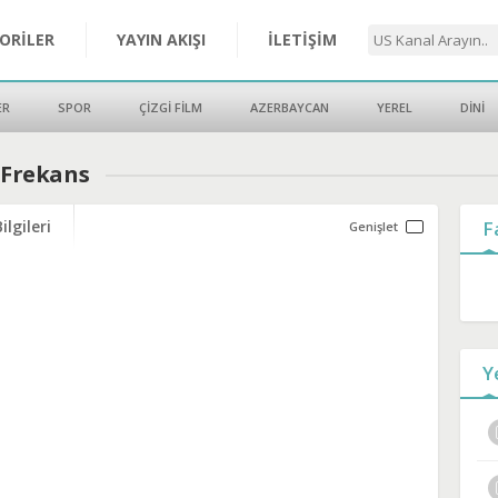
ORİLER
YAYIN AKIŞI
İLETİŞİM
ER
SPOR
ÇİZGİ FİLM
AZERBAYCAN
YEREL
DİNİ
e Frekans
ilgileri
F
Y