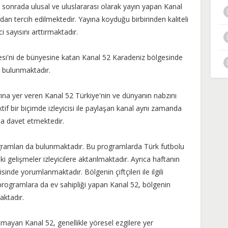
 sonrada ulusal ve uluslararası olarak yayın yapan Kanal
fından tercih edilmektedir. Yayına koyduğu birbirinden kaliteli
i sayısını arttırmaktadır.
i'ni de bünyesine katan Kanal 52 Karadeniz bölgesinde
ş bulunmaktadır.
rına yer veren Kanal 52 Türkiye'nin ve dünyanın nabzını
if bir biçimde izleyicisi ile paylaşan kanal aynı zamanda
na davet etmektedir.
ogramları da bulunmaktadır. Bu programlarda Türk futbolu
 gelişmeler izleyicilere aktarılmaktadır. Ayrıca haftanın
inde yorumlanmaktadır. Bölgenin çiftçileri ile ilgili
ı programlara da ev sahipliği yapan Kanal 52, bölgenin
aktadır.
tmayan Kanal 52, genellikle yöresel ezgilere yer