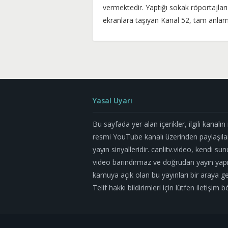
vermektedir. Yaptığı sokak röportajları i
ekranlara taşıyan Kanal 52, tam anlam
Yasal Uyarı
Bu sayfada yer alan içerikler, ilgili kanalı
resmi YouTube kanalı üzerinden paylaşıla
yayın sinyalleridir. canlitv.video, kendi su
video barındırmaz ve doğrudan yayın yapm
kamuya açık olan bu yayınları bir araya geti
Telif hakkı bildirimleri için lütfen iletişi