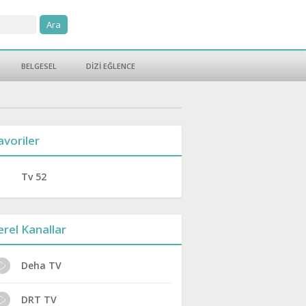
BELGESEL
DİZİ EĞLENCE
avoriler
Tv 52
erel Kanallar
Deha TV
DRT TV