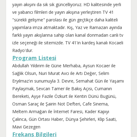
yayın akışını da sık sık güncelliyoruz. HD kalitesinde yerli
ve yabancı filmleri de yayın akışına yerleştiren TV 41
"sürekli gelişme" parolası ile gün geçtikçe daha kaliteli
yapımlara imza atmaktadır. Kış, Yaz ve Ramazan ayında
farklı yayın akışlarına sahip olan kanal donmadan canlı tv
izle seçeneği ile sitemizde. TV 41'in kardeş kanalı Kocaeli
Radyo'dur.
Program Listesi
Abdullah Yıldırım ile Güne Merhaba, Aysun Kocaer ile
Sağlık Olsun, Nuri Murat Avcı ile Artı Değer, Selim
Eryılmaz'ın sunumuyla 3. Devre, Semahat Gün ile Yaşamı
Paylaşmak, Sevcan Tamer ile Bakış Açısı, Cumanın
Bereketi, Ayşe Fazile Özkurt ile Kentin Dünü Bugünü,
Osman Saraç ile Şairin Not Defteri, Cafe Sinema,
Meltem Armağan ile İnternet Faresi, Kader Kapıyı
Çalınca, Gün Ortası Haber, Dünya Şehirleri, Klip Saati,
Mavi Gezegen
Frekans Bilgileri