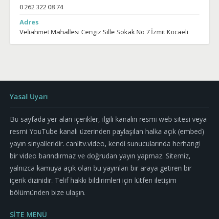
0 262 322 08 74
Adres
Veliahmet Mahallesi Cengiz Sille Sokak No 7 İzmit Kocaeli
Yasal Uyarı
Bu sayfada yer alan içerikler, ilgili kanalın resmi web sitesi veya
resmi YouTube kanalı üzerinden paylaşılan halka açık (embed)
yayın sinyalleridir. canlitv.video, kendi sunucularında herhangi
bir video barındırmaz ve doğrudan yayın yapmaz. Sitemiz,
yalnızca kamuya açık olan bu yayınları bir araya getiren bir
içerik dizinidir. Telif hakkı bildirimleri için lütfen iletişim
bölümünden bize ulaşın.
SİTE MENÜ