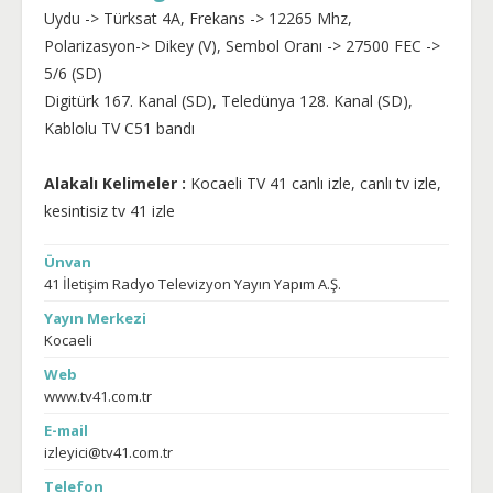
Uydu -> Türksat 4A, Frekans -> 12265 Mhz,
Polarizasyon-> Dikey (V), Sembol Oranı -> 27500 FEC ->
5/6 (SD)
Digitürk 167. Kanal (SD), Teledünya 128. Kanal (SD),
Kablolu TV C51 bandı
Alakalı Kelimeler :
Kocaeli TV 41 canlı izle, canlı tv izle,
kesintisiz tv 41 izle
Ünvan
41 İletişim Radyo Televizyon Yayın Yapım A.Ş.
Yayın Merkezi
Kocaeli
Web
www.tv41.com.tr
E-mail
izleyici@tv41.com.tr
Telefon