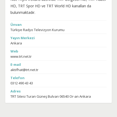
HD, TRT Spor HD ve TRT World HD kanalları da
bulunmaktadır.
Ünvan
Türkiye Radyo Televizyon Kurumu
Yayın Merkezi
Ankara
Web
www.trt.net.tr
E-mail
aktifhat@trt.net.tr
Telefon
0312 490 43 43
Adres
TRT Sitesi Turan Güneş Bulvarı 06540 Or-an Ankara