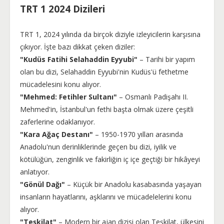
TRT 1 2024 Dizileri
TRT 1, 2024 yılında da birçok diziyle izleyicilerin karşısına
çıkıyor. İşte bazı dikkat çeken diziler:
"Kudüs Fatihi Selahaddin Eyyubi"
– Tarihi bir yapım
olan bu dizi, Selahaddin Eyyubi'nin Kudüs'ü fethetme
mücadelesini konu alıyor.
"Mehmed: Fetihler Sultanı"
– Osmanlı Padişahı II.
Mehmed'in, İstanbul'un fethi başta olmak üzere çeşitli
zaferlerine odaklanıyor.
"Kara Ağaç Destanı"
– 1950-1970 yılları arasında
Anadolu'nun derinliklerinde geçen bu dizi, iyilik ve
kötülüğün, zenginlik ve fakirliğin iç içe geçtiği bir hikâyeyi
anlatıyor.
"Gönül Dağı"
– Küçük bir Anadolu kasabasında yaşayan
insanların hayatlarını, aşklarını ve mücadelelerini konu
alıyor.
"Teşkilat"
– Modern bir ajan dizisi olan
Teşkilat
, ülkesini