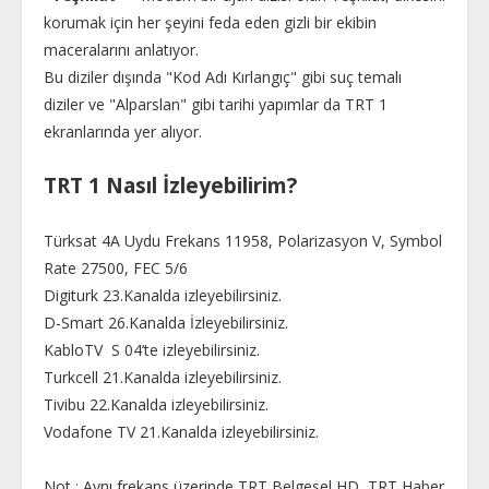
korumak için her şeyini feda eden gizli bir ekibin
maceralarını anlatıyor.
Bu diziler dışında
"Kod Adı Kırlangıç"
gibi suç temalı
diziler ve
"Alparslan"
gibi tarihi yapımlar da TRT 1
ekranlarında yer alıyor​.
TRT 1 Nasıl İzleyebilirim?
Türksat 4A Uydu Frekans 11958, Polarizasyon V, Symbol
Rate 27500, FEC 5/6
Digiturk 23.Kanalda izleyebilirsiniz.
D-Smart 26.Kanalda İzleyebilirsiniz.
KabloTV S 04’te izleyebilirsiniz.
Turkcell 21.Kanalda izleyebilirsiniz.
Tivibu 22.Kanalda izleyebilirsiniz.
Vodafone TV 21.Kanalda izleyebilirsiniz.
Not : Aynı frekans üzerinde TRT Belgesel HD, TRT Haber