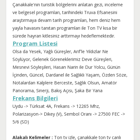
Çanakkale'nin turistik bölgelerini anlatan gezi, inceleme
ve belgesel programları, tarihindeki Truva Efsanesini
araştırmaya devam tarih programları, hem deniz hem
yayla havasını tanıtan programları ile Ton TV kısa bir
sürede hayran kitlesiniz arttırmayı hedeflemektedir.
Program Listesi
Olsa da Yesek, Yağlı Güreşler, Arif'le Yıldızlar Ne
Söylüyor, Gelenek Göreneklerimiz Deve Güreşleri,
Mesnevi Söyleşileri, Hasan Narin ile Dur Yolcu, Günün
İçinden, Güncel, Dardanel ile Sağlıklı Yaşam, Özden Söze,
Notalardan Kalplere Berceste, Sağlık Olsun, Amatör
Panorama, Sinerji, Bakış Açısı, Şaka Bir Yana
Frekans Bilgileri
Uydu -> Türksat 4A, Frekans -> 12265 Mhz,
Polarizasyon-> Dikey (V), Sembol Oranı -> 27500 FEC ->
5/6 (SD)
Alakalı Kelimeler :
Ton tv izle, çanakkale ton tv canlı