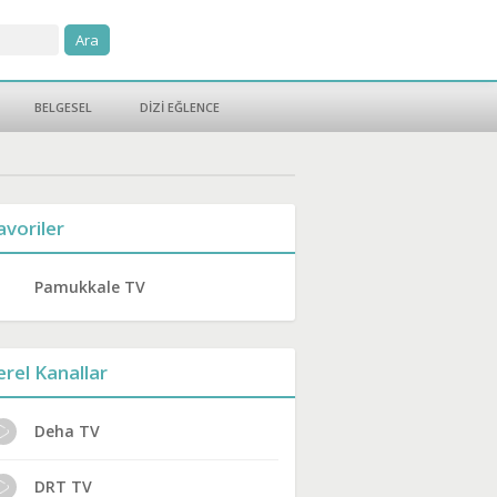
BELGESEL
DİZİ EĞLENCE
avoriler
Pamukkale TV
erel Kanallar
Deha TV
DRT TV