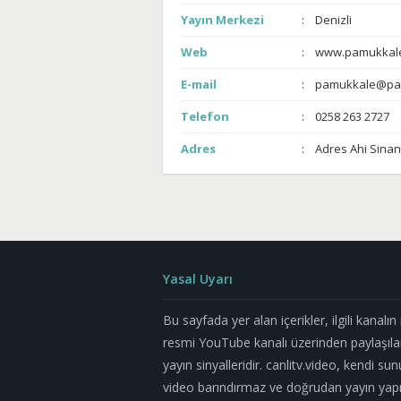
Yayın Merkezi
Denizli
Web
www.pamukkale
E-mail
pamukkale@pa
Telefon
0258 263 2727
Adres
Adres Ahi Sinan
Yasal Uyarı
Bu sayfada yer alan içerikler, ilgili kanalı
resmi YouTube kanalı üzerinden paylaşıla
yayın sinyalleridir. canlitv.video, kendi su
video barındırmaz ve doğrudan yayın yapm