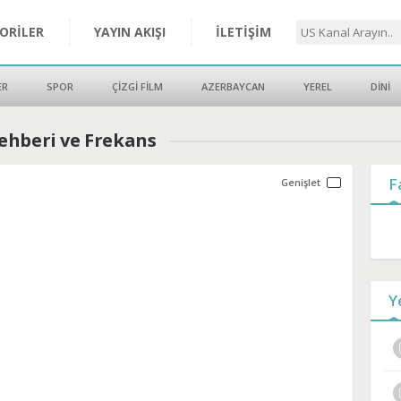
ORİLER
YAYIN AKIŞI
İLETİŞİM
ER
SPOR
ÇİZGİ FİLM
AZERBAYCAN
YEREL
DİNİ
ehberi ve Frekans
F
Y