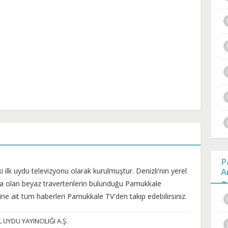
P
 ilk uydu televizyonu olarak kurulmuştur. Denizli'nin yerel
A
eva olan beyaz travertenlerin bulunduğu Pamukkale
sine ait tüm haberleri Pamukkale TV'den takip edebilirsiniz.
UYDU YAYINCILIĞI A.Ş.