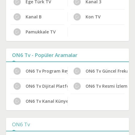
Ege Türk TV
Kanal 3
Kanal B
Kon TV
Pamukkale TV
ON6 Tv - Popüler Aramalar
ON6 Tv Program Reytingleri
ON6 Tv Güncel Frekans
ON6 Tv Dijital Platform Kanal No
ON6 Tv Resmi İzleme Yo
ON6 Tv Kanal Künyesi
ON6 Tv