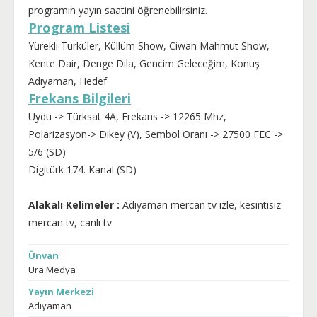
programın yayın saatini öğrenebilirsiniz.
Program Listesi
Yürekli Türküler, Küllüm Show, Ciwan Mahmut Show,
Kente Dair, Denge Dıla, Gencim Geleceğim, Konuş
Adıyaman, Hedef
Frekans Bilgileri
Uydu -> Türksat 4A, Frekans -> 12265 Mhz,
Polarizasyon-> Dikey (V), Sembol Oranı -> 27500 FEC ->
5/6 (SD)
Digitürk 174. Kanal (SD)
Alakalı Kelimeler :
Adıyaman mercan tv izle, kesintisiz
mercan tv, canlı tv
Ünvan
Ura Medya
Yayın Merkezi
Adıyaman