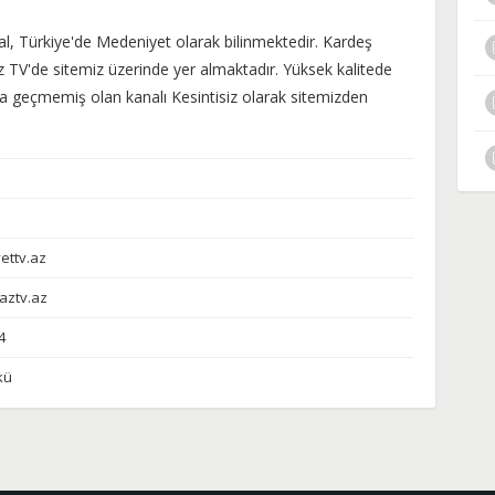
al, Türkiye'de Medeniyet olarak bilinmektedir. Kardeş
z TV'de sitemiz üzerinde yer almaktadır. Yüksek kalitede
 geçmemiş olan kanalı Kesintisiz olarak sitemizden
ettv.az
aztv.az
4
kü