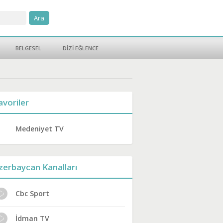
BELGESEL
DİZİ EĞLENCE
avoriler
Medeniyet TV
zerbaycan Kanalları
Cbc Sport
İdman TV