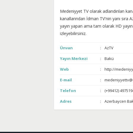
Medeniyyet TV olarak adlandırılan kan
kanallarından İdman TV'nin yanı sıra A
yayın yapan ama tam olarak HD yayına
izleyebilirsiniz.
Ünvan
AzTV
Yayın Merkezi
Bakü
Web
http://medeniyy
E-mail
medeniyyettv@
Telefon
(+99412) 497519
Adres
Azerbaycen Ba