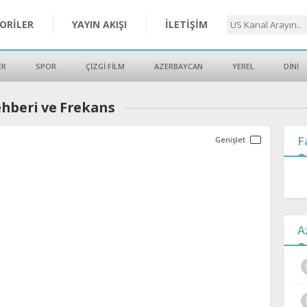
ORİLER
YAYIN AKIŞI
İLETİŞİM
ER
SPOR
ÇİZGİ FİLM
AZERBAYCAN
YEREL
DİNİ
ehberi ve Frekans
F
A