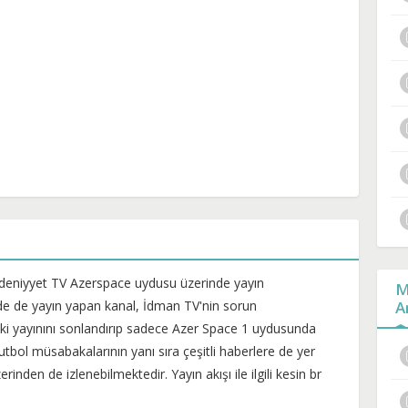
edeniyyet TV Azerspace uydusu üzerinde yayın
M
e de yayın yapan kanal, İdman TV'nin sorun
A
i yayınını sonlandırıp sadece Azer Space 1 uydusunda
utbol müsabakalarının yanı sıra çeşitli haberlere de yer
inden de izlenebilmektedir. Yayın akışı ile ilgili kesin br