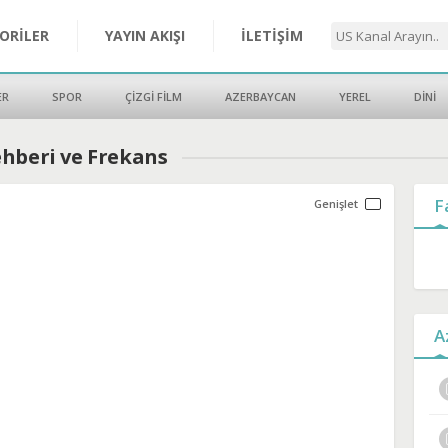
ORİLER
YAYIN AKIŞI
İLETİŞİM
ER
SPOR
ÇİZGİ FİLM
AZERBAYCAN
YEREL
DİNİ
ehberi ve Frekans
F
A