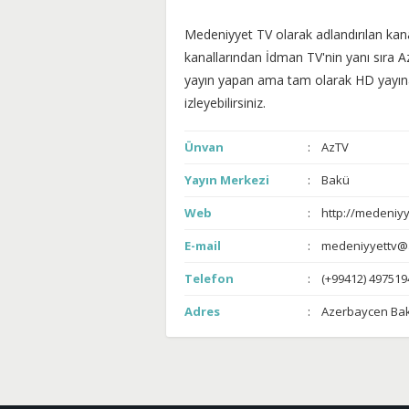
Medeniyyet TV olarak adlandırılan kan
kanallarından İdman TV'nin yanı sıra A
yayın yapan ama tam olarak HD yayına
izleyebilirsiniz.
Ünvan
AzTV
Yayın Merkezi
Bakü
Web
http://medeniyy
E-mail
medeniyyettv@
Telefon
(+99412) 497519
Adres
Azerbaycen Ba