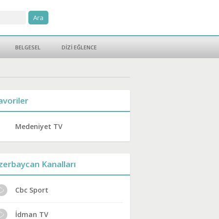
BELGESEL
DİZİ EĞLENCE
avoriler
Medeniyet TV
zerbaycan Kanalları
Cbc Sport
İdman TV