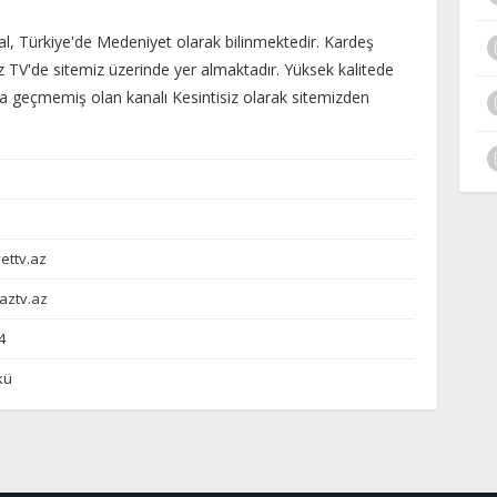
al, Türkiye'de Medeniyet olarak bilinmektedir. Kardeş
z TV'de sitemiz üzerinde yer almaktadır. Yüksek kalitede
 geçmemiş olan kanalı Kesintisiz olarak sitemizden
ettv.az
aztv.az
4
kü