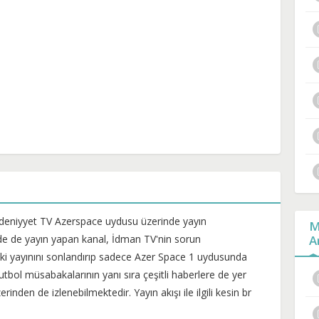
edeniyyet TV Azerspace uydusu üzerinde yayın
M
e de yayın yapan kanal, İdman TV'nin sorun
A
i yayınını sonlandırıp sadece Azer Space 1 uydusunda
utbol müsabakalarının yanı sıra çeşitli haberlere de yer
inden de izlenebilmektedir. Yayın akışı ile ilgili kesin br